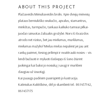
ABOUT THIS PROJECT
Plačiaveidis Mėnuliaveidės brolis. Apie dviejų mėnesių
plataus berniukiško snukučio, apvalus, stamantrus,
minkštas, turmpučio, tankaus kailiuko tamsiai pilkai-
juodai rainuotas žaliaakis grožybė. Nors iš išvaizdos
atrodo net rūstus, bet jau mielumas, murklumas,
mielumas mažylio! Mielas mielas nepaleist jei jau ant
rankų paėmei, tiesiog prilimpi ir neatitrauki nosies – vis
lendi bučiuoti ir myluoti išsišiepęs iš šono žiūrint
juokingai kai baksi jo nosiuką į savąjį ir murkleni
daugiau už ūsuotąjį.
Kai paaugs padėsim pasirūpinti jo kastracija.
Katiniukas Kuktiškėse, dėl jo skambinti tel.: 861437142,
861437175