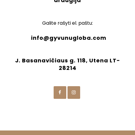
draugija
Galite rašyti el. paštu:
info@gyvunugloba.com
J. Basanavičiaus g. 118, Utena LT-
28214