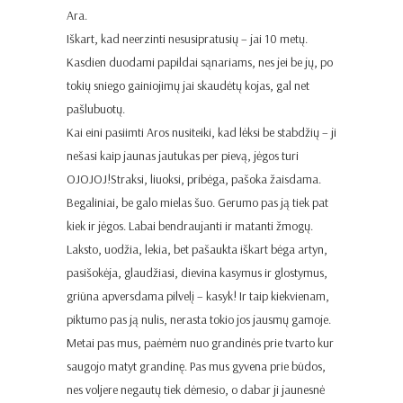
Ara.
Iškart, kad neerzinti nesusipratusių – jai 10 metų.
Kasdien duodami papildai sąnariams, nes jei be jų, po
tokių sniego gainiojimų jai skaudėtų kojas, gal net
pašlubuotų.
Kai eini pasiimti Aros nusiteiki, kad lėksi be stabdžių – ji
nešasi kaip jaunas jautukas per pievą, jėgos turi
OJOJOJ!Straksi, liuoksi, pribėga, pašoka žaisdama.
Begaliniai, be galo mielas šuo. Gerumo pas ją tiek pat
kiek ir jėgos. Labai bendraujanti ir matanti žmogų.
Laksto, uodžia, lekia, bet pašaukta iškart bėga artyn,
pasišokėja, glaudžiasi, dievina kasymus ir glostymus,
griūna apversdama pilvelį – kasyk! Ir taip kiekvienam,
piktumo pas ją nulis, nerasta tokio jos jausmų gamoje.
Metai pas mus, paėmėm nuo grandinės prie tvarto kur
saugojo matyt grandinę. Pas mus gyvena prie būdos,
nes voljere negautų tiek dėmesio, o dabar ji jaunesnė