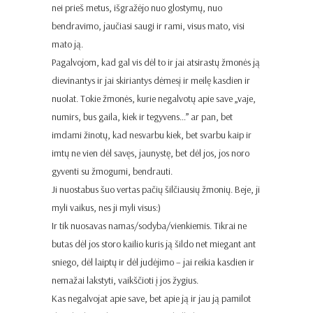
nei prieš metus, išgražėjo nuo glostymų, nuo
bendravimo, jaučiasi saugi ir rami, visus mato, visi
mato ją.
Pagalvojom, kad gal vis dėl to ir jai atsirastų žmonės ją
dievinantys ir jai skiriantys dėmesį ir meilę kasdien ir
nuolat. Tokie žmonės, kurie negalvotų apie save „vaje,
numirs, bus gaila, kiek ir tegyvens…” ar pan, bet
imdami žinotų, kad nesvarbu kiek, bet svarbu kaip ir
imtų ne vien dėl savęs, jaunystę, bet dėl jos, jos noro
gyventi su žmogumi, bendrauti.
Ji nuostabus šuo vertas pačių šilčiausių žmonių. Beje, ji
myli vaikus, nes ji myli visus:)
Ir tik nuosavas namas/sodyba/vienkiemis. Tikrai ne
butas dėl jos storo kailio kuris ją šildo net miegant ant
sniego, dėl laiptų ir dėl judėjimo – jai reikia kasdien ir
nemažai lakstyti, vaikščioti į jos žygius.
Kas negalvojat apie save, bet apie ją ir jau ją pamilot