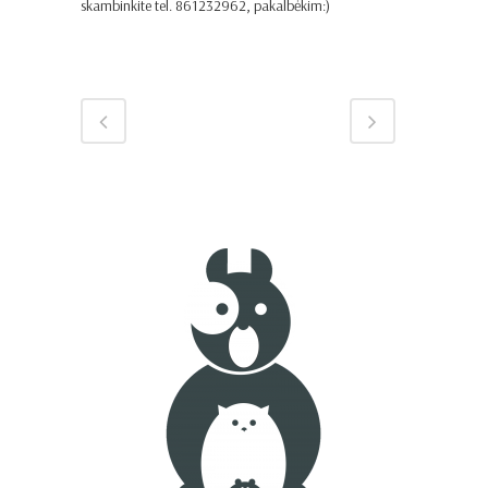
skambinkite tel. 861232962, pakalbėkim:)