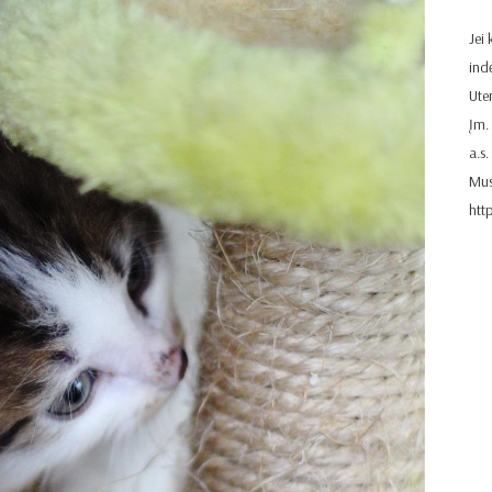
Jei
ind
Ute
Įm.
a.s
Mus
htt