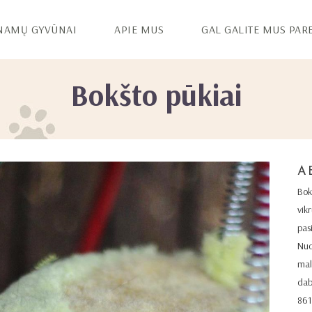
NAMŲ GYVŪNAI
APIE MUS
GAL GALITE MUS PAR
Bokšto pūkiai
A
Bok
vikr
pas
Nuo
mal
daba
86