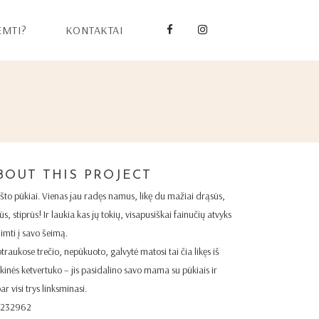
EMTI?
KONTAKTAI
BOUT THIS PROJECT
što pūkiai. Vienas jau radęs namus, likę du mažiai drąsūs,
ūs, stiprūs! Ir laukia kas jų tokių, visapusiškai fainučių atvyks
iimti į savo šeimą.
traukose trečio, nepūkuoto, galvytė matosi tai čia likęs iš
kinės ketvertuko – jis pasidalino savo mama su pūkiais ir
r visi trys linksminasi.
1232962