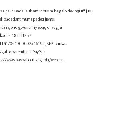
 kas gali visada laukiam ir būsim be galo dėkingi už jūsų
ėlį padedant mums padėti jiems:
nos rajono gyvūnų mylėtojų draugija
 kodas: 184211367
. LT417044060002546192, SEB bankas
 galite paremti per PayPal:
ps://www.paypal.com/cgi-bin/webscr…