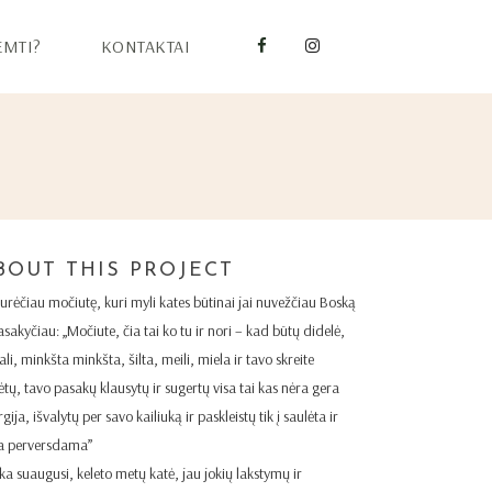
EMTI?
KONTAKTAI
BOUT THIS PROJECT
 turėčiau močiutę, kuri myli kates būtinai jai nuvežčiau Boską
asakyčiau: „Močiute, čia tai ko tu ir nori – kad būtų didelė,
li, minkšta minkšta, šilta, meili, miela ir tavo skreite
ėtų, tavo pasakų klausytų ir sugertų visa tai kas nėra gera
gija, išvalytų per savo kailiuką ir paskleistų tik į saulėta ir
a perversdama”
ka suaugusi, keleto metų katė, jau jokių lakstymų ir