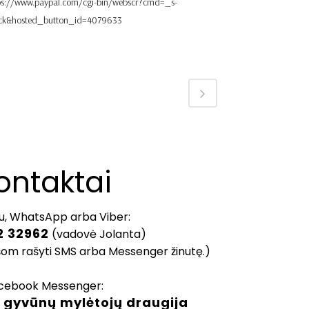
ps://www.paypal.com/cgi-bin/webscr?cmd=_s-
ick&hosted_button_id=4079633
ontaktai
u, WhatsApp arba Viber:
2 32962
(vadovė Jolanta)
šom rašyti SMS arba Messenger žinutę.)
cebook Messenger:
 gyvūnų mylėtojų draugija