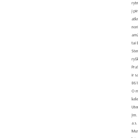
rytm
į p
atk
nor
amž
tai
Ste
ryš
Pra
ir s
861
O m
kel
Ute
Įm.
a.s
Mus