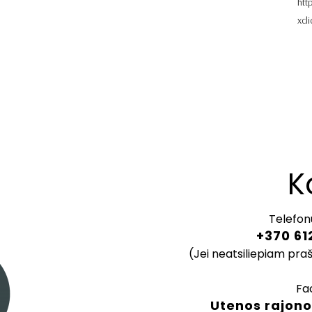
htt
xcl
K
Telefon
+370 61
(Jei neatsiliepiam pra
Fa
Utenos rajono