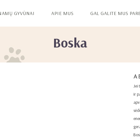
NAMŲ GYVŪNAI
APIE MUS
GAL GALITE MUS PAR
Boska
A
Jei
ir p
apva
sėd
ener
ger
Bos