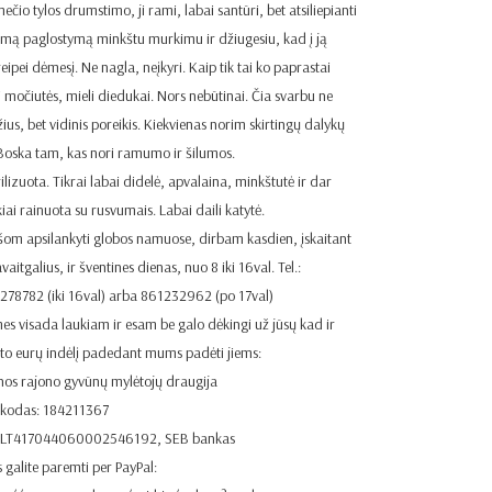
ečio tylos drumstimo, ji rami, labai santūri, bet atsiliepianti
irmą paglostymą minkštu murkimu ir džiugesiu, kad į ją
reipei dėmesį. Ne nagla, neįkyri. Kaip tik tai ko paprastai
i močiutės, mieli diedukai. Nors nebūtinai. Čia svarbu ne
ius, bet vidinis poreikis. Kiekvienas norim skirtingų dalykų
 Boska tam, kas nori ramumo ir šilumos.
rilizuota. Tikrai labai didelė, apvalaina, minkštutė ir dar
kiai rainuota su rusvumais. Labai daili katytė.
šom apsilankyti globos namuose, dirbam kasdien, įskaitant
avaitgalius, ir šventines dienas, nuo 8 iki 16val. Tel.:
278782 (iki 16val) arba 861232962 (po 17val)
es visada laukiam ir esam be galo dėkingi už jūsų kad ir
eto eurų indėlį padedant mums padėti jiems:
nos rajono gyvūnų mylėtojų draugija
 kodas: 184211367
. LT417044060002546192, SEB bankas
 galite paremti per PayPal: