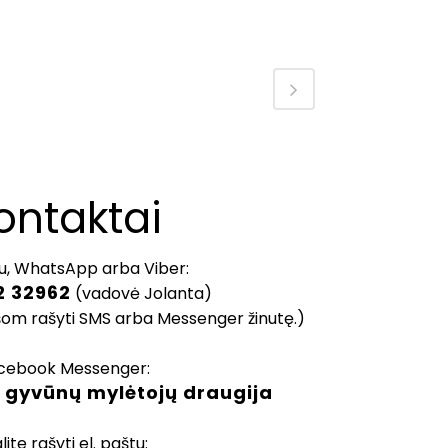
ontaktai
u, WhatsApp arba Viber:
2 32962
(vadovė Jolanta)
šom rašyti SMS arba Messenger žinutę.)
cebook Messenger:
 gyvūnų mylėtojų draugija
lite rašyti el. paštu: