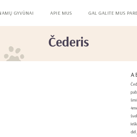
NAMŲ GYVŪNAI
APIE MUS
GAL GALITE MUS PAR
Čederis
A
Čed
pab
šmi
4mė
švel
Ieš
dėl