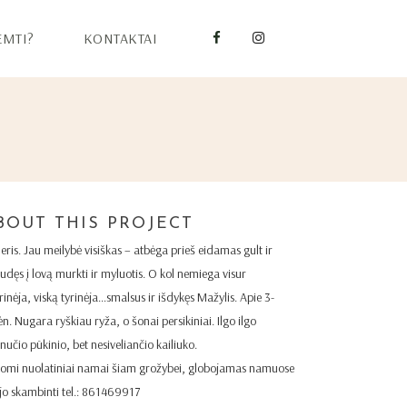
EMTI?
KONTAKTAI
BOUT THIS PROJECT
eris. Jau meilybė visiškas – atbėga prieš eidamas gult ir
udęs į lovą murkti ir myluotis. O kol nemiega visur
rinėja, viską tyrinėja…smalsus ir išdykęs Mažylis. Apie 3-
n. Nugara ryškiau ryža, o šonai persikiniai. Ilgo ilgo
nučio pūkinio, bet nesiveliančio kailiuko.
komi nuolatiniai namai šiam grožybei, globojamas namuose
 jo skambinti tel.: 861469917