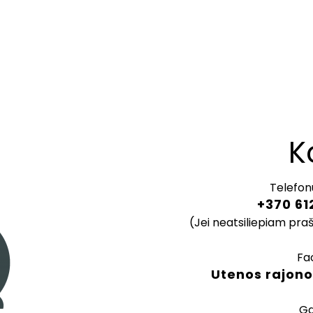
K
Telefon
+370 61
(Jei neatsiliepiam pra
Fa
Utenos rajono
Ga