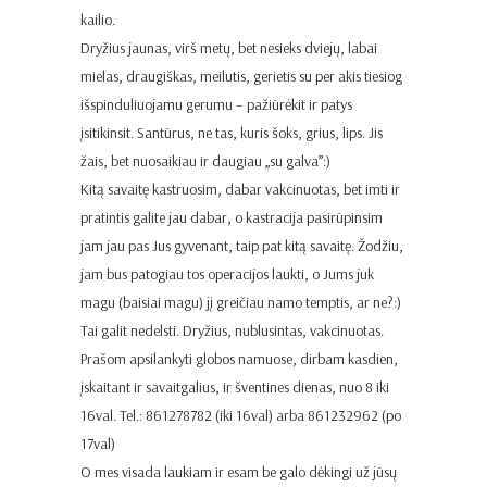
kailio.
Dryžius jaunas, virš metų, bet nesieks dviejų, labai
mielas, draugiškas, meilutis, gerietis su per akis tiesiog
išspinduliuojamu gerumu – pažiūrėkit ir patys
įsitikinsit. Santūrus, ne tas, kuris šoks, grius, lips. Jis
žais, bet nuosaikiau ir daugiau „su galva”:)
Kitą savaitę kastruosim, dabar vakcinuotas, bet imti ir
pratintis galite jau dabar, o kastracija pasirūpinsim
jam jau pas Jus gyvenant, taip pat kitą savaitę. Žodžiu,
jam bus patogiau tos operacijos laukti, o Jums juk
magu (baisiai magu) jį greičiau namo temptis, ar ne?:)
Tai galit nedelsti. Dryžius, nublusintas, vakcinuotas.
Prašom apsilankyti globos namuose, dirbam kasdien,
įskaitant ir savaitgalius, ir šventines dienas, nuo 8 iki
16val. Tel.: 861278782 (iki 16val) arba 861232962 (po
17val)
O mes visada laukiam ir esam be galo dėkingi už jūsų