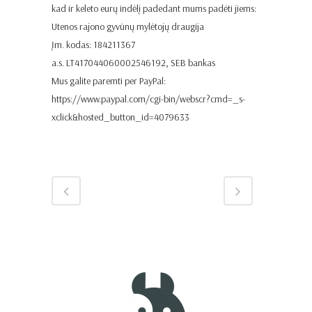
kad ir keleto eurų indėlį padedant mums padėti jiems:
Utenos rajono gyvūnų mylėtojų draugija
Įm. kodas: 184211367
a.s. LT417044060002546192, SEB bankas
Mus galite paremti per PayPal:
https://www.paypal.com/cgi-bin/webscr?cmd=_s-
xclick&hosted_button_id=4079633