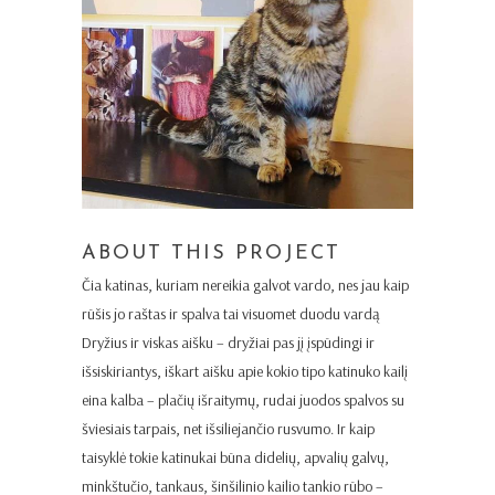
ABOUT THIS PROJECT
Čia katinas, kuriam nereikia galvot vardo, nes jau kaip
rūšis jo raštas ir spalva tai visuomet duodu vardą
Dryžius ir viskas aišku – dryžiai pas jį įspūdingi ir
išsiskiriantys, iškart aišku apie kokio tipo katinuko kailį
eina kalba – plačių išraitymų, rudai juodos spalvos su
šviesiais tarpais, net išsiliejančio rusvumo. Ir kaip
taisyklė tokie katinukai būna didelių, apvalių galvų,
minkštučio, tankaus, šinšilinio kailio tankio rūbo –