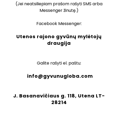
(Jei neatsiliepiam prašom rašyti SMS arba
Messenger žinutę.)
Facebook Messenger:
Utenos rajono gyvūnų mylėtojų
draugija
Galite rašyti el. paštu:
info@gyvunugloba.com
J. Basanavičiaus g. 118, Utena LT-
28214