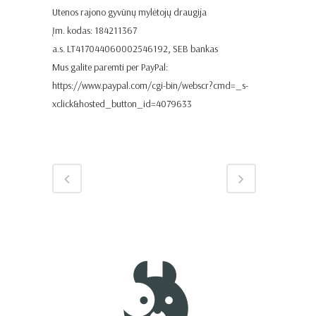
Utenos rajono gyvūnų mylėtojų draugija
Įm. kodas: 184211367
a.s. LT417044060002546192, SEB bankas
Mus galite paremti per PayPal:
https://www.paypal.com/cgi-bin/webscr?cmd=_s-
xclick&hosted_button_id=4079633