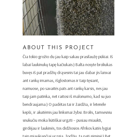
ABOUT THIS PROJECT
Čia tokio grožio du jau kaip sakau prasilaužę pūkiai. Iš
labai laukinukų tapę kačiukais:) Balta nosyte broliukas
buvęs iš pat pradžių drąsesnis tai jau dabar jis laisvai
ant rankų imamas, išglostomas ir taip tęsiant,
namuose, po savaitės pats ant rankų karsis, nes jau
taip jam patinka, net raitosi iš malonumo, kad su juo
bendraujama:) O padėtas tai ir žaidžia, ir letenėle
kepši, ir akutėmis jau linksmai žybsi. Brolis, tamsesniu
snukučiu moka liūtiškai urgzti – pusiau miaukti,
girdėjau ir laukinės, tos didžiosios Afrikos katės lygiai
taip miaukiančiai urzgia, žodžiu, ta pati giminė:) Bet