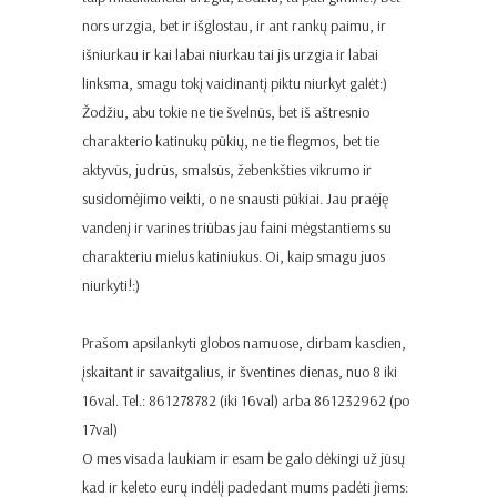
nors urzgia, bet ir išglostau, ir ant rankų paimu, ir
išniurkau ir kai labai niurkau tai jis urzgia ir labai
linksma, smagu tokį vaidinantį piktu niurkyt galėt:)
Žodžiu, abu tokie ne tie švelnūs, bet iš aštresnio
charakterio katinukų pūkių, ne tie flegmos, bet tie
aktyvūs, judrūs, smalsūs, žebenkšties vikrumo ir
susidomėjimo veikti, o ne snausti pūkiai. Jau praėję
vandenį ir varines triūbas jau faini mėgstantiems su
charakteriu mielus katiniukus. Oi, kaip smagu juos
niurkyti!:)
Prašom apsilankyti globos namuose, dirbam kasdien,
įskaitant ir savaitgalius, ir šventines dienas, nuo 8 iki
16val. Tel.: 861278782 (iki 16val) arba 861232962 (po
17val)
O mes visada laukiam ir esam be galo dėkingi už jūsų
kad ir keleto eurų indėlį padedant mums padėti jiems: