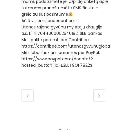
mums padėtumėte jei užpildę anketą apie
tai mums praneštumėte SMS žinute –
greičiau susipažintume
Ačiū visiems padedantiems:
Utenos rajono gyvūnų mylėtojų draugija
a.s. LT417044060002546192, SEB bankas
Mus galite paremti per Contribee:
https://contribee.com/utenosgyvunugloba
Mes labai laukiam paramos per PayPal:
https://www.paypal.com/donate/?
hosted_button_id=E3EET9QF7822S