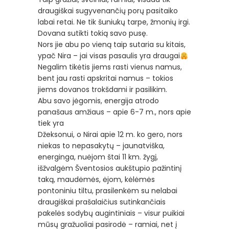
draugiškai sugyvenančių porų pasitaiko
labai retai. Ne tik šuniukų tarpe, žmonių irgi.
Dovana sutikti tokią savo pusę.
Nors jie abu po vieną taip sutaria su kitais,
ypač Nira – jai visas pasaulis yra draugai
Negalim tikėtis jiems rasti vienus namus,
bent jau rasti apskritai namus – tokios
jiems dovanos trokšdami ir pasilikim.
Abu savo jėgomis, energija atrodo
panašaus amžiaus – apie 6-7 m., nors apie
tiek yra
Džeksonui, o Nirai apie 12 m. ko gero, nors
niekas to nepasakytų – jaunatviška,
energinga, nuėjom štai 11 km. žygį,
išžvalgėm Šventosios aukštupio pažintinį
taką, maudėmės, ėjom, kėlėmės
pontoniniu tiltu, prasilenkėm su nelabai
draugiškai prašalaičius sutinkančiais
pakelės sodybų augintiniais – visur puikiai
mūsų gražuoliai pasirodė – ramiai, net į