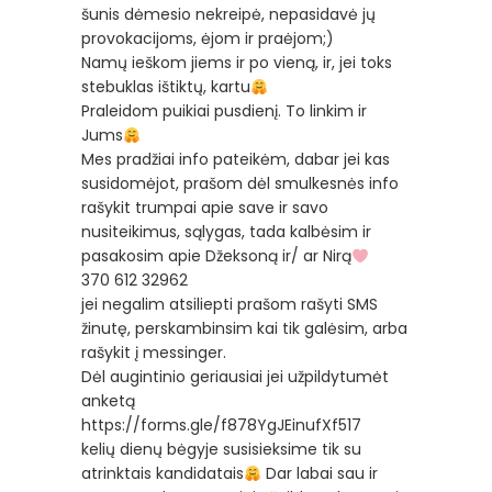
šunis dėmesio nekreipė, nepasidavė jų
provokacijoms, ėjom ir praėjom;)
Namų ieškom jiems ir po vieną, ir, jei toks
stebuklas ištiktų, kartu
Praleidom puikiai pusdienį. To linkim ir
Jums
Mes pradžiai info pateikėm, dabar jei kas
susidomėjot, prašom dėl smulkesnės info
rašykit trumpai apie save ir savo
nusiteikimus, sąlygas, tada kalbėsim ir
pasakosim apie Džeksoną ir/ ar Nirą
370 612 32962
jei negalim atsiliepti prašom rašyti SMS
žinutę, perskambinsim kai tik galėsim, arba
rašykit į messinger.
Dėl augintinio geriausiai jei užpildytumėt
anketą
https://forms.gle/f878YgJEinufXf517
kelių dienų bėgyje susisieksime tik su
atrinktais kandidatais
Dar labai sau ir