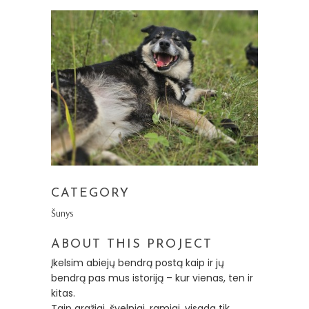
CATEGORY
Šunys
ABOUT THIS PROJECT
Įkelsim abiejų bendrą postą kaip ir jų
bendrą pas mus istoriją – kur vienas, ten ir
kitas.
Taip gražiai, švelniai, ramiai, visada tik