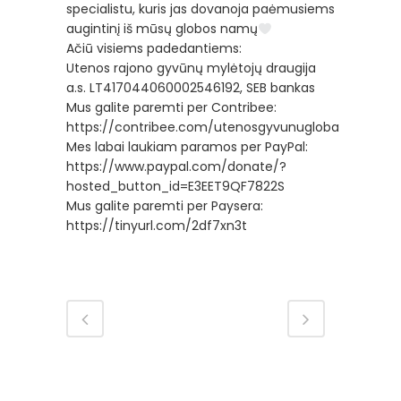
specialistu, kuris jas dovanoja paėmusiems
augintinį iš mūsų globos namų
Ačiū visiems padedantiems:
Utenos rajono gyvūnų mylėtojų draugija
a.s. LT417044060002546192, SEB bankas
Mus galite paremti per Contribee:
https://contribee.com/utenosgyvunugloba
Mes labai laukiam paramos per PayPal:
https://www.paypal.com/donate/?
hosted_button_id=E3EET9QF7822S
Mus galite paremti per Paysera:
https://tinyurl.com/2df7xn3t