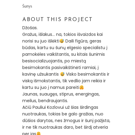
Šunys
ABOUT THIS PROJECT
Džošas.
Gražus, išlakus… na, tokios išvaizdos kai
norisi su juo išlėkti
Daili figūra, geras
būdas, kartu su šunų elgesio specialistu į
pamokėles vaikštantis, su kitais šunimis
besisocializuojantis, po miestą
besimokantis pasivaikštinėti ramiai, į
kavinę užsukantis
Visko besimokantis ir
viską išmokstantis, tik vedlio jam reikia ir
kartu su juo į namus pareiti
Jaunas, suaugęs, stiprus, energingas,
meilus, bendraujantis.
Ačiū Pauliui Kozlovui už šias širdingas
nuotraukas, tokias be galo gražias, nuo
dūšios darytas, nes žmogus ir šunį pažįsta,
ir ne tik nuotraukas daro, bet širdį atveria
per jas