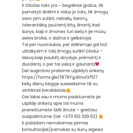
Ir Džošas toks yra – begaliniai gražus, tik
pamatyti širdimi ir vidus jo toks, tik žmogų
savo jam sutikti, nebailų, kantrų,
tolerantišką, jaučiantį kitą, žinantį, kad
šunys, kaip ir žmonės turi sielą ir jie mūsų
sielos broliai, o dažnai ir gelbėtojai.
Tai per nuotraukas, per dalinimąsi gal būt
užtaikysim ir tokį žmogų sutikti Džošui –
laisvą kaip paukštį skrydyje, priimantį ir
duodantį, o per tai viską ir gaunantį
Dėl augintinio prašome užpildyti anketą
https://forms.gle/f878YgJEinufXf517
kelių dienų bėgyje susisieksime tik su
atrinktais kandidatais
Dar labai sau ir mums padėtumėte jei
užpildę anketą apie tai mums
praneštumėte SMS žinute – greičiau
susipažintume (tel. +370 612 329 62)
Ir pažadam nemokamas pirmas
konsultacijas/pamokas su šunų elgesio