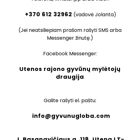
+370 612 32962
(vadovė Jolanta)
(Jei neatsiliepiam prašom rašyti SMS arba
Messenger žinutę.)
Facebook Messenger:
Utenos rajono gyvūnų mylėtojų
draugija
Galite rašyti el. paštu:
info@gyvunugloba.com
J. Basanavičiaus g. 118, Utena LT-