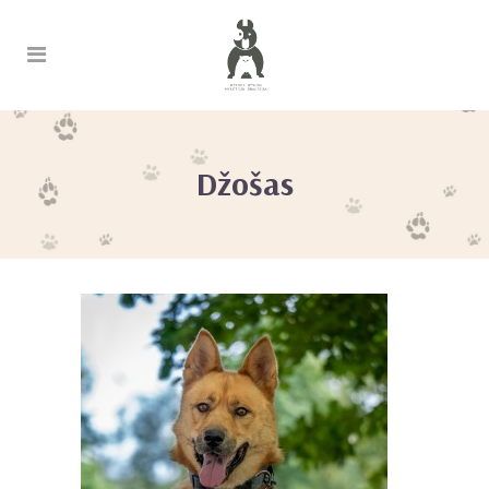
Džošas