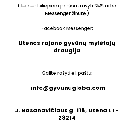
(Jei neatsiliepiam prašom rašyti SMS arba
Messenger žinutę.)
Facebook Messenger:
Utenos rajono gyvūnų mylėtojų
draugija
Galite rašyti el. paštu:
info@gyvunugloba.com
J. Basanavičiaus g. 118, Utena LT-
28214