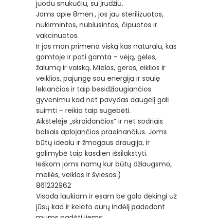
juodu snukučiu, su įrudžiu.
Joms apie 8mėn., jos jau sterilizuotos,
nukirmintos, nublusintos, čipuotos ir
vakcinuotos.
Ir jos man p
rimena viską kas natūralu, kas
gamtoje ir pati gamta – vėją, gėles,
žalumą ir vaiską. Mielos, geros, eiklios ir
veiklios, pajungę sau energiją ir saulę
lekiančios ir taip besidžiaugiančios
gyvenimu kad net pavydas daugelį gali
suimti – reikia taip sugebėti.
Aikštelėje „skraidančios” ir net sodriais
balsais aplojančios praeinančius. Joms
būtų idealu ir žmogaus draugija, ir
galimybė taip kasdien išsilakstyti.
Ieškom joms namų kur būtų džiaugsmo,
meilės, veiklos ir šviesos:)
861232962
Visada laukiam ir esam be galo dėkingi už
jūsų kad ir keleto eurų indėlį padedant
mums padėti jiems: