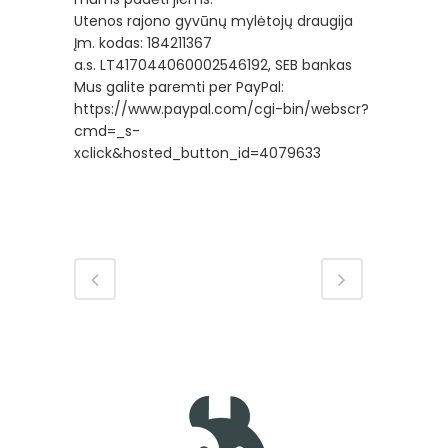
Utenos rajono gyvūnų mylėtojų draugija
Įm. kodas: 184211367
a.s. LT417044060002546192, SEB bankas
Mus galite paremti per PayPal:
https://www.paypal.com/cgi-bin/webscr?
cmd=_s-
xclick&hosted_button_id=4079633