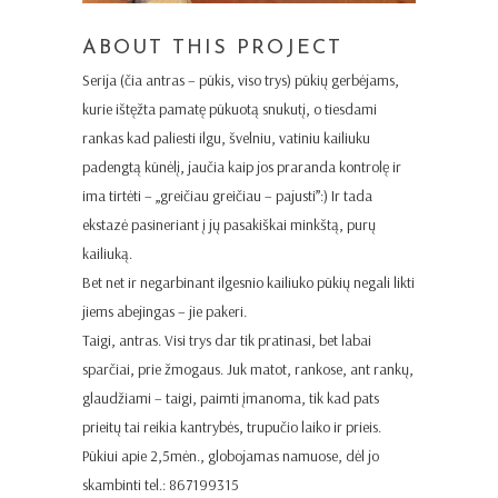
ABOUT THIS PROJECT
Serija (čia antras – pūkis, viso trys) pūkių gerbėjams,
kurie ištęžta pamatę pūkuotą snukutį, o tiesdami
rankas kad paliesti ilgu, švelniu, vatiniu kailiuku
padengtą kūnėlį, jaučia kaip jos praranda kontrolę ir
ima tirtėti – „greičiau greičiau – pajusti”:) Ir tada
ekstazė pasineriant į jų pasakiškai minkštą, purų
kailiuką.
Bet net ir negarbinant ilgesnio kailiuko pūkių negali likti
jiems abejingas – jie pakeri.
Taigi, antras. Visi trys dar tik pratinasi, bet labai
sparčiai, prie žmogaus. Juk matot, rankose, ant rankų,
glaudžiami – taigi, paimti įmanoma, tik kad pats
prieitų tai reikia kantrybės, trupučio laiko ir prieis.
Pūkiui apie 2,5mėn., globojamas namuose, dėl jo
skambinti tel.: 867199315