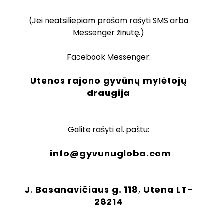
(Jei neatsiliepiam prašom rašyti SMS arba
Messenger žinutę.)
Facebook Messenger:
Utenos rajono gyvūnų mylėtojų
draugija
Galite rašyti el. paštu:
info@gyvunugloba.com
J. Basanavičiaus g. 118, Utena LT-
28214