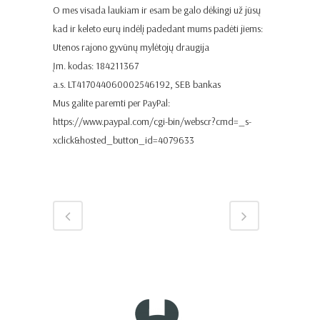
O mes visada laukiam ir esam be galo dėkingi už jūsų
kad ir keleto eurų indėlį padedant mums padėti jiems:
Utenos rajono gyvūnų mylėtojų draugija
Įm. kodas: 184211367
a.s. LT417044060002546192, SEB bankas
Mus galite paremti per PayPal:
https://www.paypal.com/cgi-bin/webscr?cmd=_s-
xclick&hosted_button_id=4079633