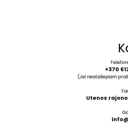
K
Telefon
+370 61
(Jei neatsiliepiam pra
Fa
Utenos rajono
Ga
info