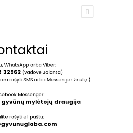
ontaktai
u, WhatsApp arba Viber:
2 32962
(vadovė Jolanta)
šom rašyti SMS arba Messenger žinutę.)
cebook Messenger:
 gyvūnų mylėtojų draugija
lite rašyti el. paštu:
@gyvunugloba.com