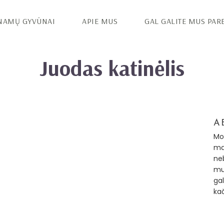
NAMŲ GYVŪNAI
APIE MUS
GAL GALITE MUS PAR
Juodas katinėlis
A
Mo
ma
neb
mu
gal
ka