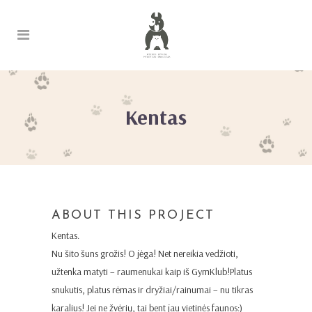
Kentas
ABOUT THIS PROJECT
Kentas.
Nu šito šuns grožis! O jėga! Net nereikia vedžioti,
užtenka matyti – raumenukai kaip iš GymKlub!Platus
snukutis, platus rėmas ir dryžiai/rainumai – nu tikras
karalius! Jei ne žvėrių, tai bent jau vietinės faunos:)