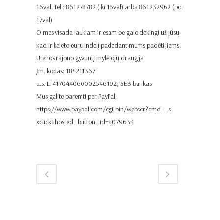
16val. Tel.: 861278782 (iki 16val) arba 861232962 (po
17val)
O mes visada laukiam ir esam be galo dėkingi už jūsų
kad ir keleto eurų indėlį padedant mums padėti jiems:
Utenos rajono gyvūnų mylėtojų draugija
Įm. kodas: 184211367
a.s. LT417044060002546192, SEB bankas
Mus galite paremti per PayPal:
https://www.paypal.com/cgi-bin/webscr?cmd=_s-
xclick&hosted_button_id=4079633