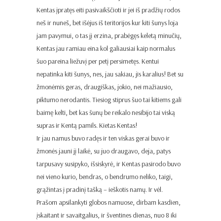
Kentas įpratęs eiti pasivaikščioti ir jei iš pradžių rodos
neš ir nuneš, bet išėjus iš teritorijos kur kiti šunys loja
jam pavymui, o tas jį erzina, prabėgęs keletą minučių,
Kentas jau ramiau eina kol galiausiai kaip normalus
šuo pareina liežuvį per petį persimetęs. Kentui
nepatinka kiti šunys, nes, jau sakiau, jis karalius! Bet su
žmonėmis geras, draugiškas, jokio, nei mažiausio,
piktumo nerodantis. Tiesiog stiprus šuo tai kitiems gali
baimę kelti, bet kas šunų be reikalo nesibijo tai viską
supras ir Kentą pamils. Kietas Kentas!
Ir jau namus buvo radęs ir ten viskas gerai buvo ir
žmonės jauni jį laikė, su juo draugavo, deja, patys
tarpusavy susipyko, išsiskyrė, ir Kentas pasirodo buvo
nei vieno kurio, bendras, o bendrumo neliko, taigi,
grąžintas į pradinį tašką – ieškotis namų. Ir vėl.
Prašom apsilankyti globos namuose, dirbam kasdien,
įskaitant ir savaitgalius, ir šventines dienas, nuo 8 iki