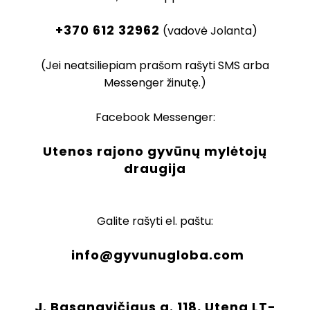
+370 612 32962
(vadovė Jolanta)
(Jei neatsiliepiam prašom rašyti SMS arba
Messenger žinutę.)
Facebook Messenger:
Utenos rajono gyvūnų mylėtojų
draugija
Galite rašyti el. paštu:
info@gyvunugloba.com
J. Basanavičiaus g. 118, Utena LT-