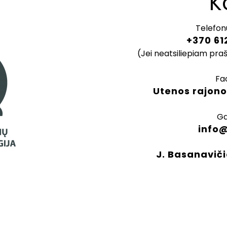
K
Telefon
+370 61
(Jei neatsiliepiam pra
Fa
Utenos rajono
Ga
info
J. Basanaviči