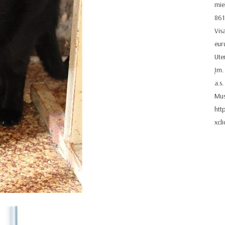
miel
86
Vis
eur
Ute
Įm.
a.s
Mus
htt
xcl