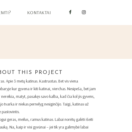
EMTI?
KONTAKTAI
BOUT THIS PROJECT
ras. Apie 3 metų katinas. Kastruotas. Bet vis viena
baryje kur gyvena ir kiti katinai, vierchas. Nesipeša, bet jam
r nereikia, matyt, pasakęs savo kalba, kad čia kol jis gyvens,
jo tvarka ir niekas pernelyg nesiginčijo. Taigi, katinas už
 pastovintis.
gui geras, meilus, ramus katinas. Labai norėtų galėti išeiti
 lauką. Na, kaip ir visi gyvūnai – jei tik yra galimybė labai