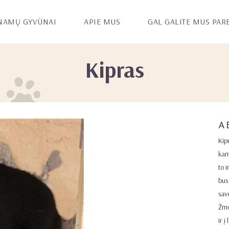
NAMŲ GYVŪNAI
APIE MUS
GAL GALITE MUS PAR
Kipras
A
Kip
kam
to i
bus 
save
Žmo
ir į