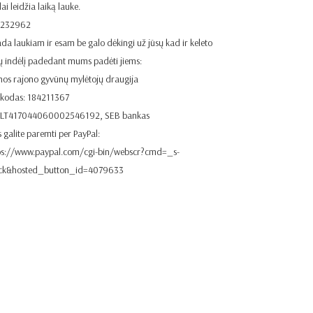
ai leidžia laiką lauke.
1232962
ada laukiam ir esam be galo dėkingi už jūsų kad ir keleto
ų indėlį padedant mums padėti jiems:
nos rajono gyvūnų mylėtojų draugija
 kodas: 184211367
. LT417044060002546192, SEB bankas
 galite paremti per PayPal:
ps://www.paypal.com/cgi-bin/webscr?cmd=_s-
ick&hosted_button_id=4079633