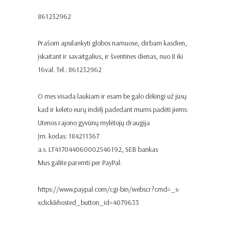
861232962
Prašom apsilankyti globos namuose, dirbam kasdien,
įskaitant ir savaitgalius, ir šventines dienas, nuo 8 iki
16val. Tel.: 861232962
O mes visada laukiam ir esam be galo dėkingi už jūsų
kad ir keleto eurų indėlį padedant mums padėti jiems:
Utenos rajono gyvūnų mylėtojų draugija
Įm. kodas: 184211367
a.s. LT417044060002546192, SEB bankas
Mus galite paremti per PayPal:
https://www.paypal.com/cgi-bin/webscr?cmd=_s-
xclick&hosted_button_id=4079633