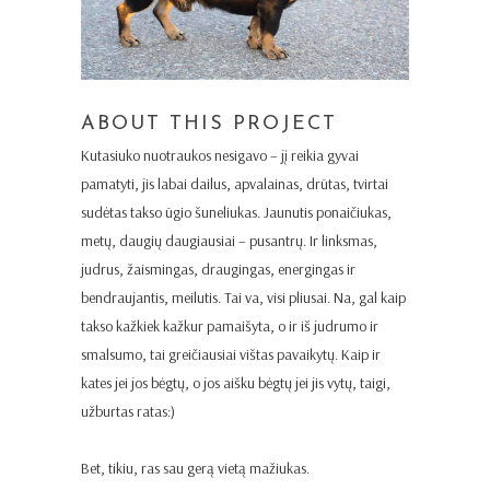
ABOUT THIS PROJECT
Kutasiuko nuotraukos nesigavo – jį reikia gyvai
pamatyti, jis labai dailus, apvalainas, drūtas, tvirtai
sudėtas takso ūgio šuneliukas. Jaunutis ponaičiukas,
metų, daugių daugiausiai – pusantrų. Ir linksmas,
judrus, žaismingas, draugingas, energingas ir
bendraujantis, meilutis. Tai va, visi pliusai. Na, gal kaip
takso kažkiek kažkur pamaišyta, o ir iš judrumo ir
smalsumo, tai greičiausiai vištas pavaikytų. Kaip ir
kates jei jos bėgtų, o jos aišku bėgtų jei jis vytų, taigi,
užburtas ratas:)
Bet, tikiu, ras sau gerą vietą mažiukas.