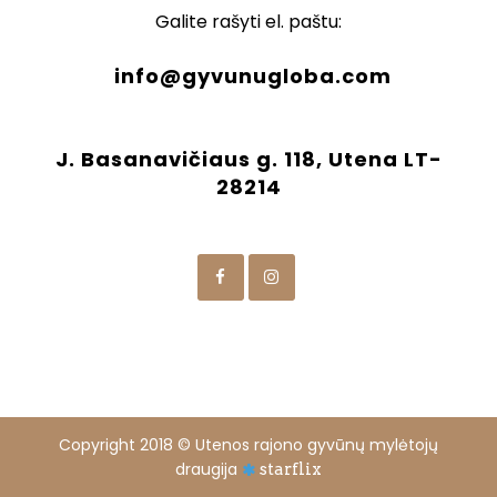
Galite rašyti el. paštu:
info@gyvunugloba.com
J. Basanavičiaus g. 118, Utena LT-
28214
Copyright 2018 © Utenos rajono gyvūnų mylėtojų
draugija
starflix