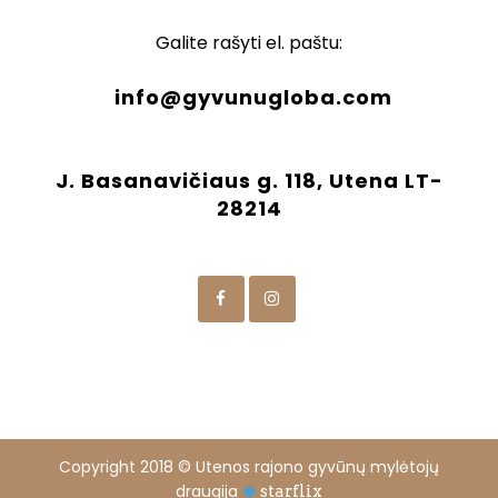
Galite rašyti el. paštu:
info@gyvunugloba.com
J. Basanavičiaus g. 118, Utena LT-
28214
Copyright 2018 © Utenos rajono gyvūnų mylėtojų
draugija
starflix