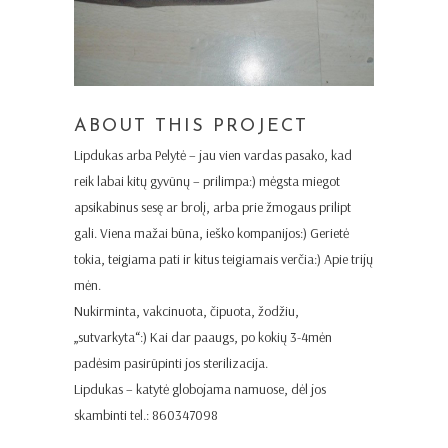
ABOUT THIS PROJECT
Lipdukas arba Pelytė – jau vien vardas pasako, kad
reik labai kitų gyvūnų – prilimpa:) mėgsta miegot
apsikabinus sesę ar brolį, arba prie žmogaus prilipt
gali. Viena mažai būna, ieško kompanijos:) Gerietė
tokia, teigiama pati ir kitus teigiamais verčia:) Apie trijų
mėn.
Nukirminta, vakcinuota, čipuota, žodžiu,
„sutvarkyta“:) Kai dar paaugs, po kokių 3-4mėn
padėsim pasirūpinti jos sterilizacija.
Lipdukas – katytė globojama namuose, dėl jos
skambinti tel.: 860347098