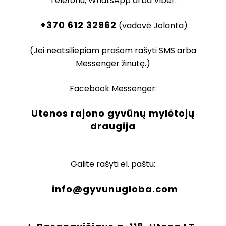
Telefonu, WhatsApp arba Viber:
+370 612 32962
(vadovė Jolanta)
(Jei neatsiliepiam prašom rašyti SMS arba
Messenger žinutę.)
Facebook Messenger:
Utenos rajono gyvūnų mylėtojų
draugija
Galite rašyti el. paštu:
info@gyvunugloba.com