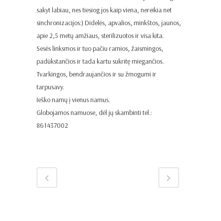
sakyt labiau, nes tiesiog jos kaip viena, nereikia net
sinchronizacijos:) Didelės, apvalios, minkštos, jaunos,
apie 2,5 metų amžiaus, sterilizuotos ir visa kita.
Sesės linksmos ir tuo pačiu ramios, žaismingos,
padūkstančios ir tada kartu sukritę miegančios.
Tvarkingos, bendraujančios ir su žmogumi ir
tarpusavy.
Ieško namų į vienus namus.
Globojamos namuose, dėl jų skambinti tel.:
861437002