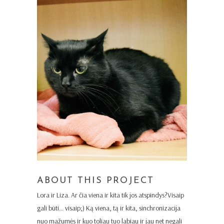
ABOUT THIS PROJECT
Lora ir Liza. Ar čia viena ir kita tik jos atspindys?Visaip
gali būti… visaip;) Ką viena, tą ir kita, sinchronizacija
nuo mažumės ir kuo toliau tuo labiau ir jau net negali