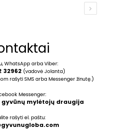
ontaktai
u, WhatsApp arba Viber:
2 32962
(vadovė Jolanta)
šom rašyti SMS arba Messenger žinutę.)
cebook Messenger:
 gyvūnų mylėtojų draugija
lite rašyti el. paštu:
@gyvunugloba.com