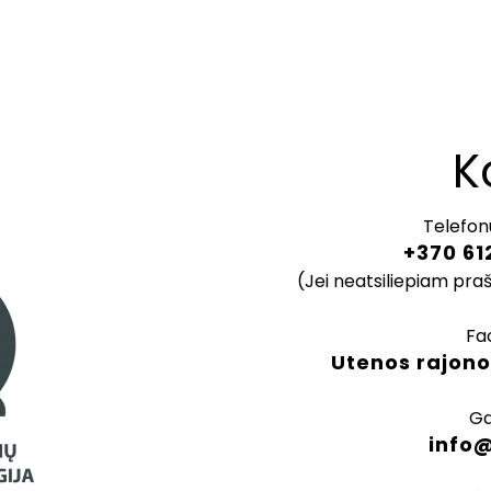
K
Telefon
+370 61
(Jei neatsiliepiam pra
Fa
Utenos rajono
Ga
info