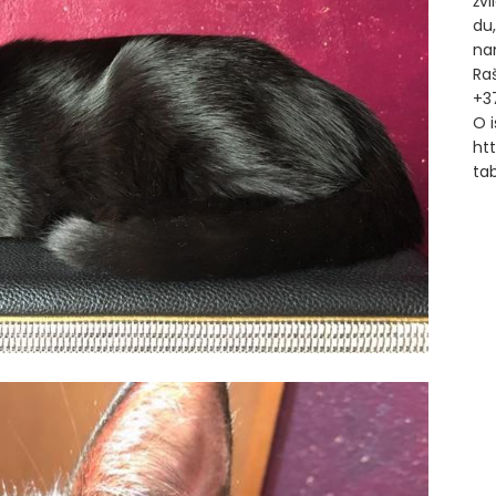
žvi
du,
na
Ra
+3
O i
ht
ta