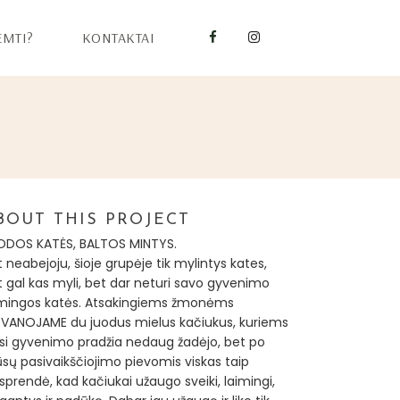
EMTI?
KONTAKTAI
BOUT THIS PROJECT
ODOS KATĖS, BALTOS MINTYS.
 neabejoju, šioje grupėje tik mylintys kates,
t gal kas myli, bet dar neturi savo gyvenimo
imingos katės. Atsakingiems žmonėms
VANOJAME du juodus mielus kačiukus, kuriems
rsi gyvenimo pradžia nedaug žadėjo, bet po
sų pasivaikščiojimo pievomis viskas taip
isprendė, kad kačiukai užaugo sveiki, laimingi,