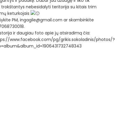
lgantys ir padūkę. Dabar jau užaugę ir liko tik
 trokštantys nebesidalyti teritorija su kitais trim
mų keturkojais
šykite PM, ingagile@gmail.com ar skambinkite
7068730018.
storija ir daugiau foto apie jų atsiradimą čia:
tps://www.facebook.com/pg/grikis.sokoladinis/photos/?
b=album&album_id=1906431732748343