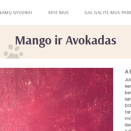
NAMŲ GYVŪNAI
APIE MUS
GAL GALITE MUS PAR
Mango ir Avokadas
A
JU
Net
be
la
DO
ta
mū
išs