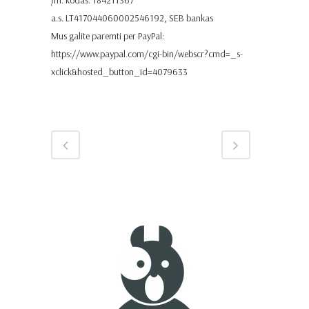
a.s. LT417044060002546192, SEB bankas
Mus galite paremti per PayPal:
https://www.paypal.com/cgi-bin/webscr?cmd=_s-
xclick&hosted_button_id=4079633