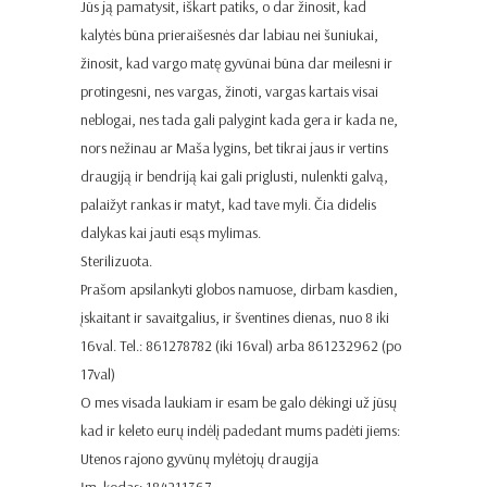
Jūs ją pamatysit, iškart patiks, o dar žinosit, kad
kalytės būna prieraišesnės dar labiau nei šuniukai,
žinosit, kad vargo matę gyvūnai būna dar meilesni ir
protingesni, nes vargas, žinoti, vargas kartais visai
neblogai, nes tada gali palygint kada gera ir kada ne,
nors nežinau ar Maša lygins, bet tikrai jaus ir vertins
draugiją ir bendriją kai gali priglusti, nulenkti galvą,
palaižyt rankas ir matyt, kad tave myli. Čia didelis
dalykas kai jauti esąs mylimas.
Sterilizuota.
Prašom apsilankyti globos namuose, dirbam kasdien,
įskaitant ir savaitgalius, ir šventines dienas, nuo 8 iki
16val. Tel.: 861278782 (iki 16val) arba 861232962 (po
17val)
O mes visada laukiam ir esam be galo dėkingi už jūsų
kad ir keleto eurų indėlį padedant mums padėti jiems:
Utenos rajono gyvūnų mylėtojų draugija
Įm. kodas: 184211367