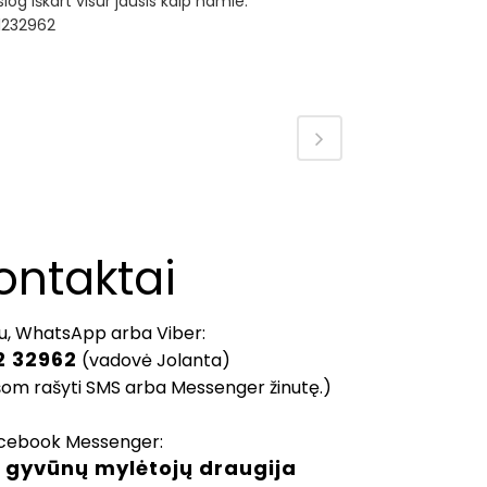
siog iškart visur jausis kaip namie.
1232962
ontaktai
u, WhatsApp arba Viber:
2 32962
(vadovė Jolanta)
šom rašyti SMS arba Messenger žinutę.)
cebook Messenger:
 gyvūnų mylėtojų draugija