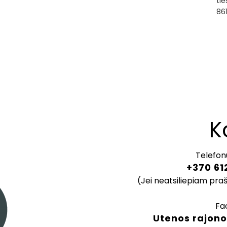
tie
86
K
Telefon
+370 61
(Jei neatsiliepiam pra
Fa
Utenos rajono