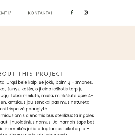
EMTI?
KONTAKTAI
BOUT THIS PROJECT
a. Drąsi bele kaip. Be jokių baimių – žmonės,
kai, šunys, katės, o ji eina ieškotis tarp jų
augų. Labai meilutė, miela, minkštutė apie 4-
ėn. amžiaus jau senokai pas mus neturėta
msi trispalvė paauglytė.
imiausiomis dienomis bus sterilizuota ir galės
iauti į nuolatinius namus. Jai namais taps bet
ie ir nereikės jokio adaptacijos laikotarpio –