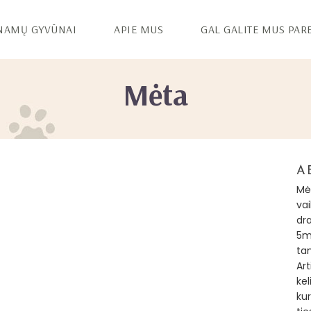
NAMŲ GYVŪNAI
APIE MUS
GAL GALITE MUS PAR
Mėta
A
Mėt
vai
dr
5m
ta
Art
kel
kur