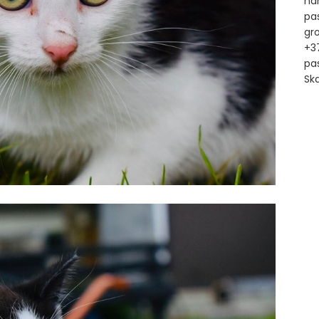
nam
pa
gr
+3
pas
Sk