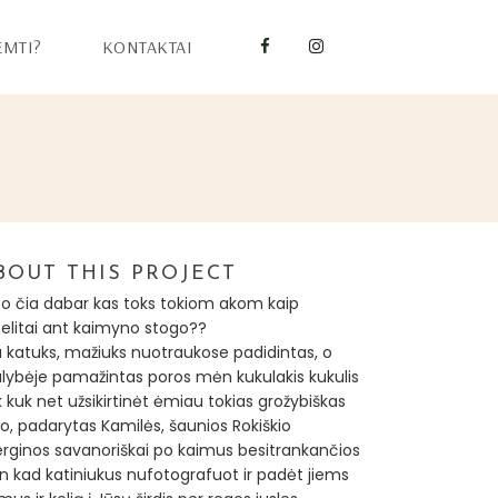
EMTI?
KONTAKTAI
BOUT THIS PROJECT
 o čia dabar kas toks tokiom akom kaip
telitai ant kaimyno stogo??
a katuks, mažiuks nuotraukose padidintas, o
alybėje pamažintas poros mėn kukulakis kukulis
 kuk net užsikirtinėt ėmiau tokias grožybiškas
o, padarytas Kamilės, šaunios Rokiškio
rginos savanoriškai po kaimus besitrankančios
en kad katiniukus nufotografuot ir padėt jiems