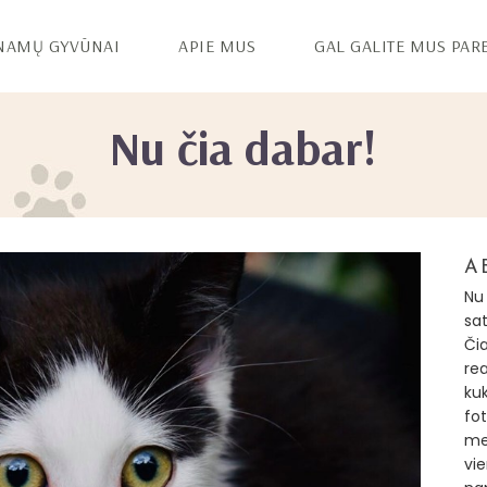
NAMŲ GYVŪNAI
APIE MUS
GAL GALITE MUS PAR
Nu čia dabar!
A
Nu
sa
Či
re
kuk
fot
me
vi