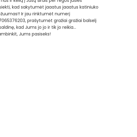
us ir kelią į Jūsų širdis per regos jusles
siekti, kad sakytumėt jaaatus jaaatus katiniuko
ožuumas!! Ir jau rinktumėt numerį
7065376203, prašytumėt gražiai gražiai balselį
aldinę, kad Jums jo jo ir tik jo reikia…
ambinkit, Jums pasiseks!