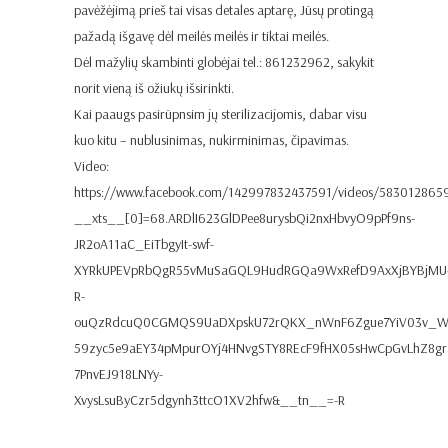
pavėžėjimą prieš tai visas detales aptarę, Jūsų protingą
pažadą išgavę dėl meilės meilės ir tiktai meilės.
Dėl mažylių skambinti globėjai tel.: 861232962, sakykit
norit vieną iš ožiukų išsirinkti.
Kai paaugs pasirūpnsim jų sterilizacijomis, dabar visu
kuo kitu – nublusinimas, nukirminimas, čipavimas.
Video:
https://www.facebook.com/142997832437591/videos/58301286
__xts__[0]=68.ARDlI623GlDPee8urysbQi2nxHbvyO9pPf9ns-
JR2oA11aC_EiTbgyIt-swf-
XYRkUPEVpRbQgR55vMuSaGQL9HudRGQa9WxRefD9AxXjBYBjMU
R-
ouQzRdcuQ0CGMQS9UaDXpskU72rQKX_nWnF6Zgue7YiV03v_W
59zyc5e9aEY34pMpurOYj4HNvgSTY8REcF9fHX05sHwCpGvLhZ8
7PnvEJ918LNYy-
XvysLsuByCzr5dgynh3ttcO1XV2hfw&__tn__=-R