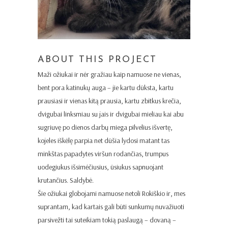
ABOUT THIS PROJECT
Maži ožiukai ir nėr gražiau kaip namuose ne vienas,
bent pora katinukų auga – jie kartu dūksta, kartu
prausiasi ir vienas kitą prausia, kartu zbitkus krečia,
dvigubai linksmiau su jais ir dvigubai mieliau kai abu
sugriuvę po dienos darbų miega pilvelius išvertę,
kojeles iškėlę parpia net dūšia lydosi matant tas
minkštas papadytes viršun rodančias, trumpus
uodegiukus išsimėčiusius, ūsiukus sapnuojant
krutančius. Saldybė.
Šie ožiukai globojami namuose netoli Rokiškio ir, mes
suprantam, kad kartais gali būti sunkumų nuvažiuoti
parsivežti tai suteikiam tokią paslaugą – dovaną –