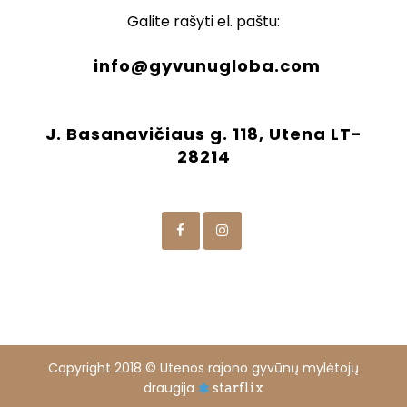
Galite rašyti el. paštu:
info@gyvunugloba.com
J. Basanavičiaus g. 118, Utena LT-
28214
Copyright 2018 © Utenos rajono gyvūnų mylėtojų
draugija
starflix