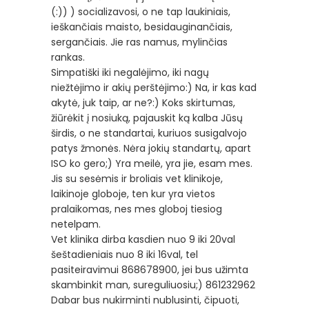
(:
)) ) socializavosi, o ne tap laukiniais,
ieškančiais maisto, besidauginančiais,
sergančiais. Jie ras namus, mylinčias
rankas.
Simpatiški iki negalėjimo, iki nagų
niežtėjimo ir akių perštėjimo:) Na, ir kas kad
akytė, juk taip, ar ne?:) Koks skirtumas,
žiūrėkit į nosiuką, pajauskit ką kalba Jūsų
širdis, o ne standartai, kuriuos susigalvojo
patys žmonės. Nėra jokių standartų, apart
ISO ko gero;) Yra meilė, yra jie, esam mes.
Jis su sesėmis ir broliais vet klinikoje,
laikinoje globoje, ten kur yra vietos
pralaikomas, nes mes globoj tiesiog
netelpam.
Vet klinika dirba kasdien nuo 9 iki 20val
šeštadieniais nuo 8 iki 16val, tel
pasiteiravimui 868678900, jei bus užimta
skambinkit man, sureguliuosiu;) 861232962
Dabar bus nukirminti nublusinti, čipuoti,