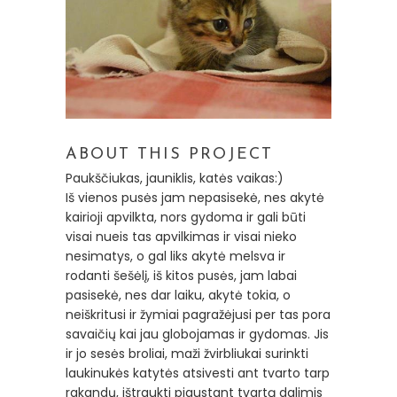
ABOUT THIS PROJECT
Paukščiukas, jauniklis, katės vaikas:)
Iš vienos pusės jam nepasisekė, nes akytė
kairioji apvilkta, nors gydoma ir gali būti
visai nueis tas apvilkimas ir visai nieko
nesimatys, o gal liks akytė melsva ir
rodanti šešėlį, iš kitos pusės, jam labai
pasisekė, nes dar laiku, akytė tokia, o
neiškritusi ir žymiai pagražėjusi per tas pora
savaičių kai jau globojamas ir gydomas. Jis
ir jo sesės broliai, maži žvirbliukai surinkti
laukinukės katytės atsivesti ant tvarto tarp
rakandų, i
štraukti pjaustant tvartą dalimis