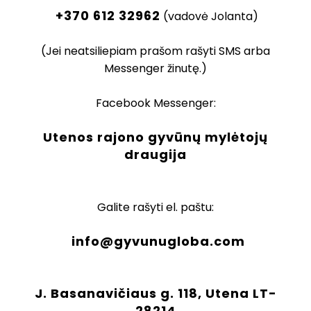
+370 612 32962
(vadovė Jolanta)
(Jei neatsiliepiam prašom rašyti SMS arba
Messenger žinutę.)
Facebook Messenger:
Utenos rajono gyvūnų mylėtojų
draugija
Galite rašyti el. paštu:
info@gyvunugloba.com
J. Basanavičiaus g. 118, Utena LT-
28214