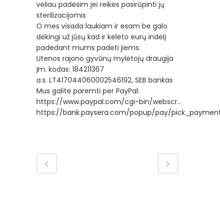
vėliau padėsim jei reikės pasirūpinti jų
sterilizacijomis
O mes visada laukiam ir esam be galo
dėkingi už jūsų kad ir keleto eurų indėlį
padedant mums padėti jiems:
Utenos rajono gyvūnų mylėtojų draugija
Įm. kodas: 184211367
a.s. LT417044060002546192, SEB bankas
Mus galite paremti per PayPal:
https://www.paypal.com/cgi-bin/webscr…
https://bank.paysera.com/popup/pay/pick_paymen