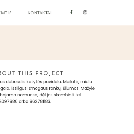
EMTI?
KONTAKTAI
BOUT THIS PROJECT
kas debesėlis katytės pavidalu. Meilutė, miela
galo, išsiilgusi žmogaus rankų, šilumos. Mažylė
obojama namuose, dėl jos skambinti tel.:
2097886 arba 862781183.