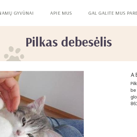
NAMŲ GYVŪNAI
APIE MUS
GAL GALITE MUS PAR
Pilkas debesėlis
A
Pil
be 
gl
86