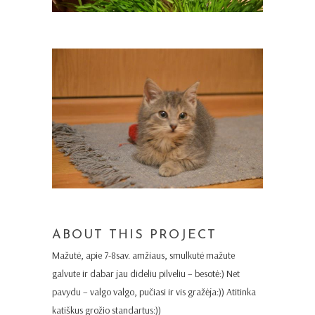
ABOUT THIS PROJECT
Mažutė, apie 7-8sav. amžiaus, smulkutė mažute
galvute ir dabar jau dideliu pilveliu – besotė:) Net
pavydu – valgo valgo, pučiasi ir vis gražėja:)) Atitinka
katiškus grožio standartus:))