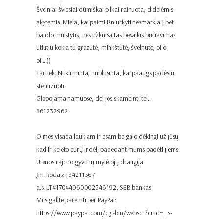
Švelniai šviesiai dūmiškai pilkai rainuota, didelėmis
akytėmis. Miela, kai paimi išniurkyti nesmarkiai, bet
bando muistytis, nes užknisa tas besaikis bučiavimas
utiutiu kokia tu gražutė, minkštutė, švelnutė, oi oi
oi…:))
Tai tiek. Nukirminta, nublusinta, kai paaugs padėsim
sterilizuoti.
Globojama namuose, dėl jos skambinti tel.:
861232962
O mes visada laukiam ir esam be galo dėkingi už jūsų
kad ir keleto eurų indėlį padedant mums padėti jiems:
Utenos rajono gyvūnų mylėtojų draugija
Įm. kodas: 184211367
a.s. LT417044060002546192, SEB bankas
Mus galite paremti per PayPal:
https://www.paypal.com/cgi-bin/webscr?cmd=_s-