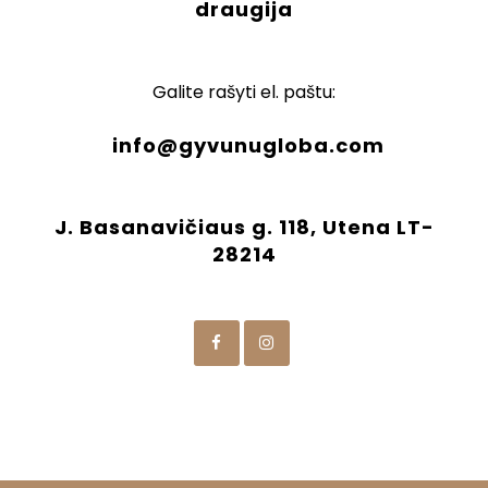
draugija
Galite rašyti el. paštu:
info@gyvunugloba.com
J. Basanavičiaus g. 118, Utena LT-
28214