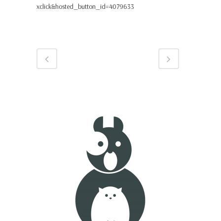
xclick&hosted_button_id=4079633