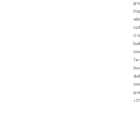
gra
trup
sėk
vad
O š
bai
6mė
Tai
burn
skub
Ste
pra
+37