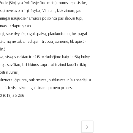
žuole (šioji yra Rokiškyje šiuo metu) mums nepasisekė,
utį suvėlavom ir ji išvyko į Vilnių ir, kiek žinom, jau
mingai naujuose namuose po spinta pasislėpusi tupi,
inasi, adaptuojasi:)
ioji, sesė dvynė (pagal spalvą, plaukuotumą, bet pagal
kštumą ne tokia nedrąsi ir truputį jaunesnė, tik apie 5-
n.)
 va, viską susakiau ir aš iš to skubėjimo kaip karštą bulvę
oje suvėliau, bet tikiuosi supratot ir žinot kodėl reiktų
ėti ir Jums:)
rilizuota, čipuota, nukirminta, nublusinta ir jau pradėjusi
tintis ir visai sėkmingai einanti pirmyn procese.
0 (618) 36 236