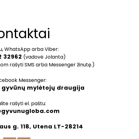
ontaktai
u, WhatsApp arba Viber:
2 32962
(vadovė Jolanta)
šom rašyti SMS arba Messenger žinutę.)
cebook Messenger:
 gyvūnų mylėtojų draugija
lite rašyti el. paštu:
@gyvunugloba.com
aus g. 118, Utena LT-28214