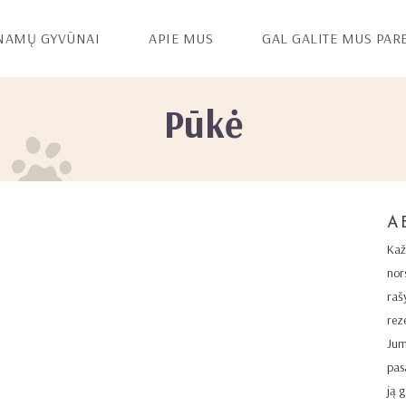
NAMŲ GYVŪNAI
APIE MUS
GAL GALITE MUS PAR
Pūkė
A
Kaž
nor
raš
rez
Jum
pas
ją 