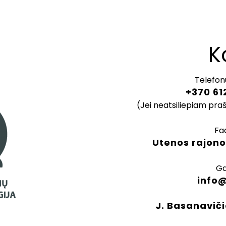
K
Telefon
+370 61
(Jei neatsiliepiam pra
Fa
Utenos rajono
Ga
info
J. Basanaviči