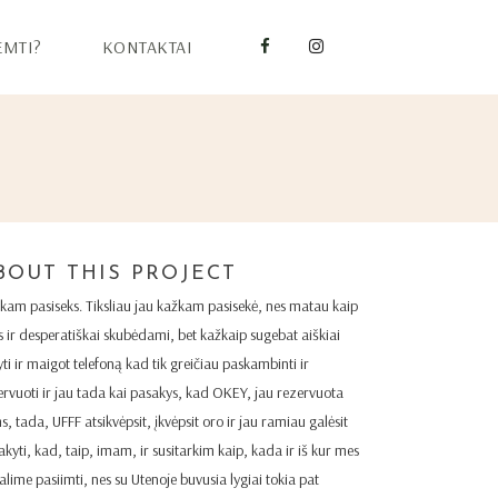
EMTI?
KONTAKTAI
BOUT THIS PROJECT
kam pasiseks. Tiksliau jau kažkam pasisekė, nes matau kaip
s ir desperatiškai skubėdami, bet kažkaip sugebat aiškiai
yti ir maigot telefoną kad tik greičiau paskambinti ir
ervuoti ir jau tada kai pasakys, kad OKEY, jau rezervuota
s, tada, UFFF atsikvėpsit, įkvėpsit oro ir jau ramiau galėsit
akyti, kad, taip, imam, ir susitarkim kaip, kada ir iš kur mes
galime pasiimti, nes su Utenoje buvusia lygiai tokia pat