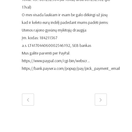
17val)
O mes visada laukiam ir esam be galo dėkingi už jūsų
kad ir keleto eurų indėlį padedant mums padėti jiems:
Utenos rajono gyvūnų mylėtojų draugija
Įm. kodas: 184211367
a.s. LT417044060002546192, SEB bankas
Mus galite paremti per PayPal:
https://www.paypal.com/cgi-bin/webscr…
https://bank.paysera.com/popup/pay/pick_payment_email