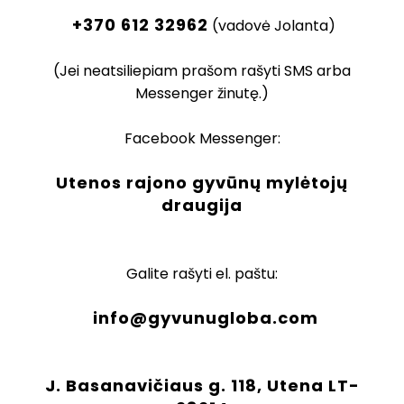
+370 612 32962
(vadovė Jolanta)
(Jei neatsiliepiam prašom rašyti SMS arba
Messenger žinutę.)
Facebook Messenger:
Utenos rajono gyvūnų mylėtojų
draugija
Galite rašyti el. paštu:
info@gyvunugloba.com
J. Basanavičiaus g. 118, Utena LT-