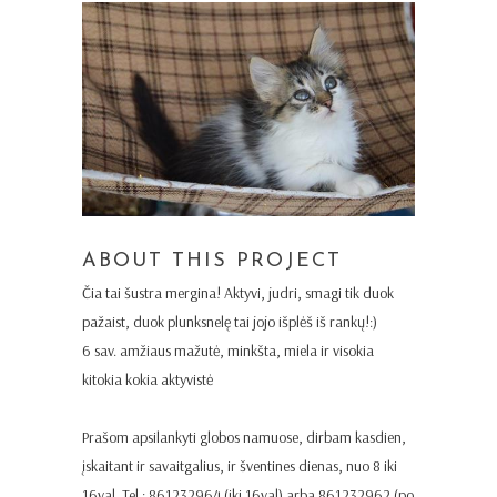
ABOUT THIS PROJECT
Čia tai šustra mergina! Aktyvi, judri, smagi tik duok
pažaist, duok plunksnelę tai jojo išplėš iš rankų!:)
6 sav. amžiaus mažutė, minkšta, miela ir visokia
kitokia kokia aktyvistė
Prašom apsilankyti globos namuose, dirbam kasdien,
įskaitant ir savaitgalius, ir šventines dienas, nuo 8 iki
16val. Tel.: 861232964 (iki 16val) arba 861232962 (po