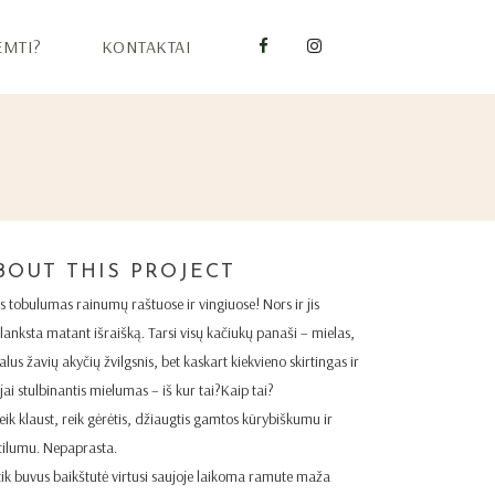
EMTI?
KONTAKTAI
BOUT THIS PROJECT
s tobulumas rainumų raštuose ir vingiuose! Nors ir jis
lanksta matant išraišką. Tarsi visų kačiukų panaši – mielas,
lus žavių akyčių žvilgsnis, bet kaskart kiekvieno skirtingas ir
jai stulbinantis mielumas – iš kur tai?Kaip tai?
eik klaust, reik gėrėtis, džiaugtis gamtos kūrybiškumu ir
tilumu. Nepaprasta.
tik buvus baikštutė virtusi saujoje laikoma ramute maža