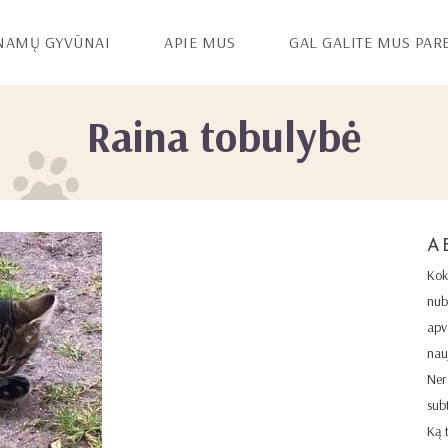
NAMŲ GYVŪNAI
APIE MUS
GAL GALITE MUS PAR
Raina tobulybė
A
Kok
nub
apva
nau
Ner
sub
Ką 