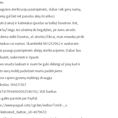
te.
ugusios sterilizacija pasirūpinsim, dabar reik gerų namų,
nių gal būt net panašia akių išraiška:)
ytė (raina) ir katiniukas (juodas su baltu) Dusetose. Bet,
ot ką?Jeigu Jūs užsiėmę iki begalybės, jei Jums atrodo
blema siekti Dusetas, aš atvešiu:)Tikrai, man nesunku jei tik
iniukas ras namus. Skambinkit 861232962 ir susitarsim.
ai paaugs pasirūpinsim abiejų sterilizacijomis. Dabar bus
usinti, nukirminti ir čipuoti.
es visada laukiam ir esam be galo dėkingi už jūsų kad ir
eto eurų indėlį padedant mums padėti jiems:
nos rajono gyvūnų mylėtojų draugija
 kodas: 184211367
. LT417044060002546192, SEB bankas
 galite paremti per PayPal:
ps://www.paypal.com/cgi-bin/webscr?cmd=_s-
ick&hosted_button_id=4079633