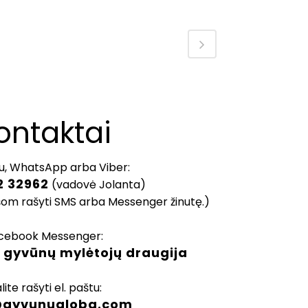
ontaktai
u, WhatsApp arba Viber:
2 32962
(vadovė Jolanta)
šom rašyti SMS arba Messenger žinutę.)
cebook Messenger:
 gyvūnų mylėtojų draugija
lite rašyti el. paštu:
@gyvunugloba.com