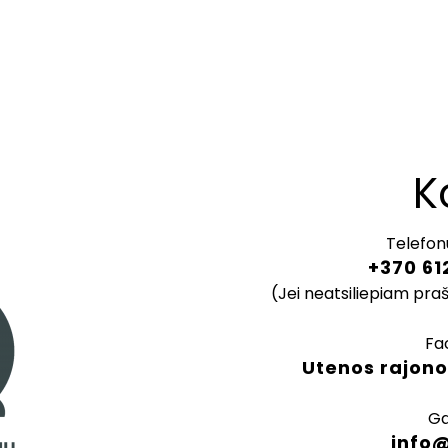
K
Telefon
+370 61
(Jei neatsiliepiam pra
Fa
Utenos rajono
Ga
info