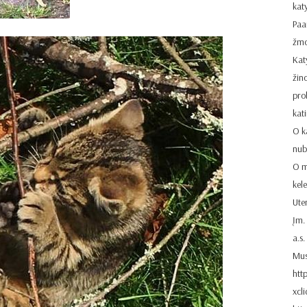
katy
Paa
žmo
Kat
žin
pro
kat
O k
nubl
O m
kel
Ute
Įm.
a.s
Mus
htt
xcl