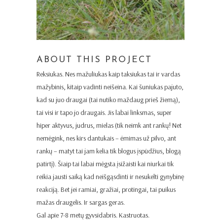
ABOUT THIS PROJECT
Reksiukas. Nes mažuliukas kaip taksiukas tai ir vardas
mažybinis, kitaip vadinti neišeina. Kai šuniukas pajuto,
kad su juo draugai (tai nutiko maždaug prieš žiemą),
tai visi ir tapo jo draugais. Jis labai linksmas, super
hiper aktyvus, judrus, mielas (tik neimk ant rankų! Net
nemėgink, nes kirs dantukais – ėmimas už pilvo, ant
rankų – matyt tai jam kelia tik blogus įspūdžius, blogą
patirtį). Šiaip tai labai mėgsta įsižaisti kai niurkai tik
reikia jausti saiką kad neišgąsdinti ir nesukelti gynybinę
reakciją. Bet jei ramiai, gražiai, protingai, tai puikus
mažas draugelis. Ir sargas geras.
Gal apie 7-8 metų gyvsidabris. Kastruotas.