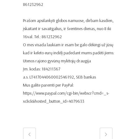
861232962
Prašom apsilankyti globos namuose, dirbam kasdien,
įskaitant ir savaitgalius, ir šventines dienas, nuo 8 iki
16val. Tel.: 861232962
O mes visada laukiam ir esam be galo dėkingi už jūsų
kad ir keleto eurų indėlį padedant mums padėti jiems:
Utenos rajono gyvūnų mylėtojų draugija
Įm. kodas: 184211367
a.s. LT417044060002546192, SEB bankas
Mus galite paremti per PayPal:
https://www.paypal.com/cgi-bin/webscr?cmd=_s-
xclick&hosted_button_id=4079633