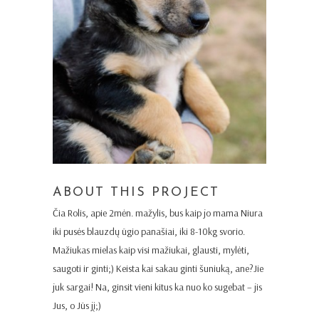
ABOUT THIS PROJECT
Čia Rolis, apie 2mėn. mažylis, bus kaip jo mama Niura
iki pusės blauzdų ūgio panašiai, iki 8-10kg svorio.
Mažiukas mielas kaip visi mažiukai, glausti, mylėti,
saugoti ir ginti;) Keista kai sakau ginti šuniuką, ane?Jie
juk sargai! Na, ginsit vieni kitus ka nuo ko sugebat – jis
Jus, o Jūs jį;)