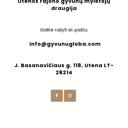
Utenos rajono gyvūnų mylėtojų
draugija
Galite rašyti el. paštu:
info@gyvunugloba.com
J. Basanavičiaus g. 118, Utena LT-
28214