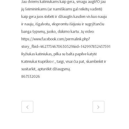
Jau dviems katiniukams kaip gera, smagu augti!O jau
jų šeimininkams (ar namiškiams gal reikėtų vadinti)
kaip gera juos stebėti ir džiaugtis kasdien vis kuo nauju
ir nauju, išgalvotu, ekspromtu išėjusiu ir sugrįžtančiu
banga šypsenų, juoko, dūkimo kartu. Jų video:
https://www.facebook.com/permalink.php?
story_fbid=4627734670630529&id=142997832437591
Ryžiukas katiniukas, pilka su balta papilve katytė
Katiniukai Kupiškio r., taigi, visai čia pat, skambinkit ir
susitarkit, apturėkit džiaugsmą.
867532026