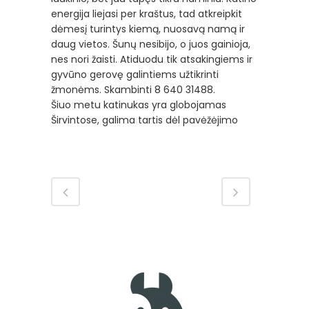
energija liejasi per kraštus, tad atkreipkit
dėmesį turintys kiemą, nuosavą namą ir
daug vietos. Šunų nesibijo, o juos gainioja,
nes nori žaisti. Atiduodu tik atsakingiems ir
gyvūno gerovę galintiems užtikrinti
žmonėms. Skambinti 8 640 31488.
Šiuo metu katinukas yra globojamas
Širvintose, galima tartis dėl pavėžėjimo