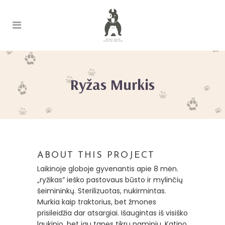
Ryžas Murkis
ABOUT THIS PROJECT
Laikinoje globoje gyvenantis apie 8 mėn.
„ryžikas” ieško pastovaus būsto ir mylinčių
šeimininkų. Sterilizuotas, nukirmintas.
Murkia kaip traktorius, bet žmones
prisileidžia dar atsargiai. Išaugintas iš visiško
laukinio, bet jau tapęs tikru naminiu. Katino