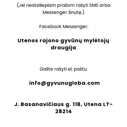
(Jei neatsiliepiam prašom rašyti SMS arba
Messenger žinutę.)
Facebook Messenger:
Utenos rajono gyvūnų mylėtojų
draugija
Galite rašyti el. paštu:
info@gyvunugloba.com
J. Basanavičiaus g. 118, Utena LT-
28214