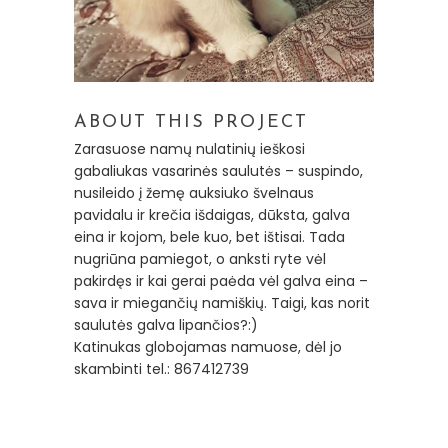
ABOUT THIS PROJECT
Zarasuose namų nulatinių ieškosi
gabaliukas vasarinės saulutės – suspindo,
nusileido į žemę auksiuko švelnaus
pavidalu ir krečia išdaigas, dūksta, galva
eina ir kojom, bele kuo, bet ištisai. Tada
nugriūna pamiegot, o anksti ryte vėl
pakirdęs ir kai gerai paėda vėl galva eina –
sava ir miegančių namiškių. Taigi, kas norit
saulutės galva lipančios?:)
Katinukas globojamas namuose, dėl jo
skambinti tel.: 867412739