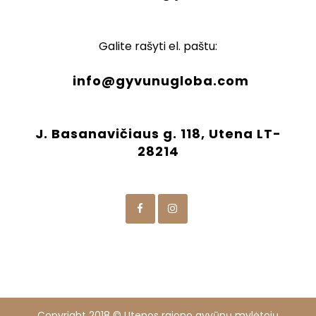
Galite rašyti el. paštu:
info@gyvunugloba.com
J. Basanavičiaus g. 118, Utena LT-
28214
Copyright 2018 © Utenos rajono gyvūnų mylėtojų