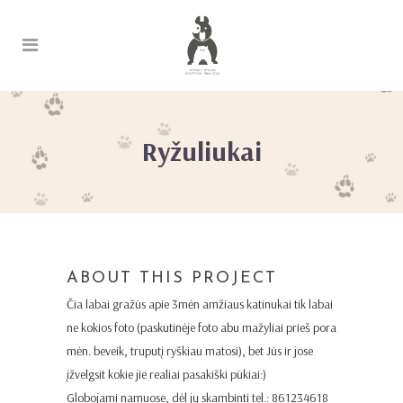
Ryžuliukai
ABOUT THIS PROJECT
Čia labai gražūs apie 3mėn amžiaus katinukai tik labai
ne kokios foto (paskutinėje foto abu mažyliai prieš pora
mėn. beveik, truputį ryškiau matosi), bet Jūs ir jose
įžvelgsit kokie jie realiai pasakiški pūkiai:)
Globojami namuose, dėl jų skambinti tel.: 861234618