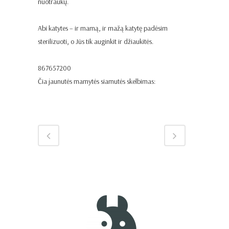
nuotraukų.
Abi katytes – ir mamą, ir mažą katytę padėsim
sterilizuoti, o Jūs tik auginkit ir džiaukitės.
867657200
Čia jaunutės mamytės siamutės skelbimas: