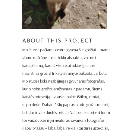
ABOUT THIS PROJECT
Molėtuose pačiame centre gyvena šie grožiai – mama
siamo mišrūnė ir dar tokių atspalvių, vos ne į
kanapėtumą, kad iš viso retai tokios gaunasi –
nesvietnas grožis! Ir katytė rainytė pūkuota. Jei būtų
Molėtuose koks neabejingas gyvūnams fotografas,
kurio hobis grožio įamžinimas ir padarytų šioms
katytės fotosesiją… visus nuoalpis ištiktų, rimtai,
neperdedu. Dabar iš šių paprastų foto grožis matosi,
bet dar ir vaizduotės reikia:) Na, bet tikiuosi visi turim
tos vaizduotės ir jei neatsiras savanoris fotografas
(labai prašau – labai labai reikia!) tai turės užtekti šių