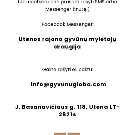
(Jei neatsiliepiam prašom rašyti SMS arba
Messenger žinutę.)
Facebook Messenger:
Utenos rajono gyvūnų mylėtojų
draugija
Galite rašyti el. paštu:
info@gyvunugloba.com
J. Basanavičiaus g. 118, Utena LT-
28214