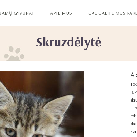
NAMŲ GYVŪNAI
APIE MUS
GAL GALITE MUS PAR
Skruzdėlytė
A
Tok
laik
skr
O te
tok
skr
Kai