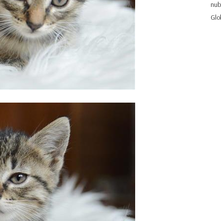
nub
Glo