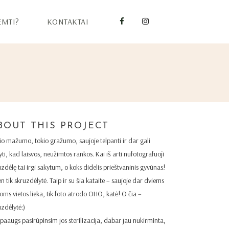
EMTI?
KONTAKTAI
BOUT THIS PROJECT
io mažumo, tokio gražumo, saujoje telpanti ir dar gali
yti, kad laisvos, neužimtos rankos. Kai iš arti nufotografuoji
uzdėlę tai irgi sakytum, o koks didelis prieštvaninis gyvūnas!
n tik skruzdėlytė. Taip ir su šia kataite – saujoje dar dviems
ioms vietos lieka, tik foto atrodo OHO, katė! O čia –
uzdėlytė:)
 paaugs pasirūpinsim jos sterilizacija, dabar jau nukirminta,