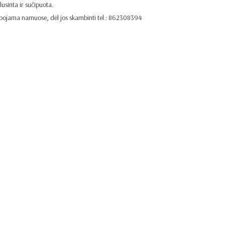
lusinta ir sučipuota.
bojama namuose, dėl jos skambinti tel.: 862308394