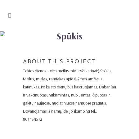
Spūkis
ABOUT THIS PROJECT
Tokios dienos – vien meilūs mieli ryži katinai:) Spūkis.
Meilus, mielas, ramiakas apie 6-7mėn amžiaus
katinukas. Po keleto dienų bus kastruojamas. Dabar jau
ir vakcinuotas, nukirmintas, nublusintas, čipuotas ir
galėtų naujuose, nuolatiniuose namuose pratintis.
Dovanojamas iš namų, dėl jo skambinti tel.:
861434572