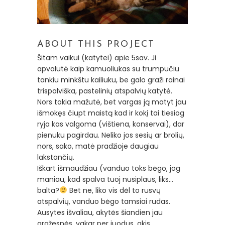
ABOUT THIS PROJECT
Šitam vaikui (katytei) apie 5sav. Ji
apvalutė kaip kamuoliukas su trumpučiu
tankiu minkštu kailiuku, be galo graži rainai
trispalviška, pastelinių atspalvių katytė.
Nors tokia mažutė, bet vargas ją matyt jau
išmokęs čiupt maistą kad ir kokį tai tiesiog
ryja kas valgoma (vištiena, konservai), dar
pienuku pagirdau. Neliko jos sesių ar brolių,
nors, sako, matė pradžioje daugiau
lakstančių.
Iškart išmaudžiau (vanduo toks bėgo, jog
maniau, kad spalva tuoj nusiplaus, liks…
balta?
Bet ne, liko vis dėl to rusvų
atspalvių, vanduo bėgo tamsiai rudas.
Ausytes išvaliau, akytės šiandien jau
gražesnės, vakar per juodus, akis