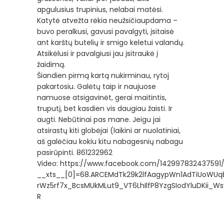
apgulusius trupinius, nelabai matėsi.
Katytė atvežta rėkia neužsičiaupdama –
buvo peralkusi, gavusi pavalgyti, įsitaisė
ant karštų butelių ir smigo keletui valandų.
Atsikėlusi ir pavalgiusi jau įsitraukė į
žaidimą.
Šiandien pirmą kartą nukirminau, rytoj
pakartosiu. Galėtų taip ir naujuose
namuose atsigavinėt, gerai maitintis,
truputį, bet kasdien vis daugiau žaisti. Ir
augti. Nebūtinai pas mane. Jeigu jai
atsirastų kiti globėjai (laikini ar nuolatiniai,
aš galėčiau kokiu kitu nabagesnių nabagu
pasirūpinti. 861232962
Video:
https://www.facebook.com/142997832437591
__xts__[0]=68.ARCEMdTk29k2lfAagypWn1AdTiUoWUq
rWz5rf7x_BcsMUkMLut9_VT6LhIlfP8YzgSIodYluDKii
R