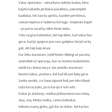
Vakar operuotas – sutvarkytas nulūžęs kaulas, kitos
kojytės kabantis pirštukas pašalintas, patrumpinti
kauliukai, ten žaizda aprišta, kasdien perrišimas,
vaistais tepimas ir laukimas kol sugis. Amptuota kojytė
– po poros savaičių reikės išimti siūlus.
Totis vargšas katiniukas, bet taip tikim, kad viskas bus
gerai, kad jis apsipras prie savo galėjimo daryti tai ką
gali, eiti taip kaip einasi.
Dar lieka stacionare, todėl būsim dėkingi už paramą
susimokėti už operaciją, kuri su visomis nuolaidomis
netoli trys šimtai eurų ir dar prisidės stacionare
buvimo laikas, priežiūra. Bet kad tik jam būtų gerai.
Sunku suvokti, o ir baisu įsijausti kiek jam teko iškęsti
tada kai tai įvyko, po to kai ėjo ir kol rado…
Dabar jis atsidavęs, visiškai priklausomas nuo mūsų,
Jūsų, visų. Mielas meilus, ramus katinukas.
Ieškoma namų globa, gal dar ne dabar, bet kai bus