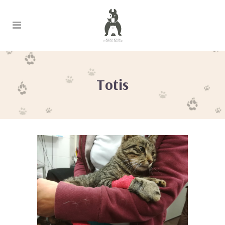
Totis