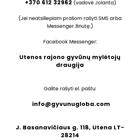
+370 612 32962
(vadovė Jolanta)
(Jei neatsiliepiam prašom rašyti SMS arba
Messenger žinutę.)
Facebook Messenger:
Utenos rajono gyvūnų mylėtojų
draugija
Galite rašyti el. paštu:
info@gyvunugloba.com
J. Basanavičiaus g. 118, Utena LT-
28214