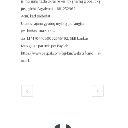
išimti siūlai tada tikrai reikės, tik į namų globą, tik į
jūsų glėbį. Pagalvokit… 861232962
Ačiū, kad padedat:
Utenos rajono gyvūnų mylėtojų draugija
Įm. kodas: 184211367
a.s. LT417044060002546192, SEB bankas
Mus galite paremti per PayPal:
https://www.paypal.com/cgi-bin/webscr?cmd=_s-
xclick
…