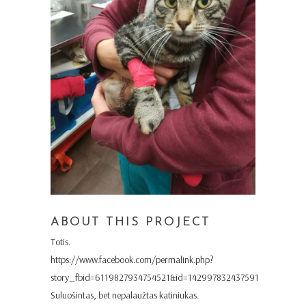
ABOUT THIS PROJECT
Totis.
https://www.facebook.com/permalink.php?
story_fbid=6119827934754521&id=142997832437591
Suluošintas, bet nepalaužtas katiniukas.