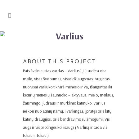
Varlius
ABOUT THIS PROJECT
Pats švelniausias vardas – Varlius:) Į jį sudėta visa
meilė, visas švelnumas, visas džiaugsmas. Augintas
nuo visai varliuko tik virš mėnesio ir va, išaugintas iki
keturių mėnesių šaunuolio – aktyvaus, mielo, meilaus,
žaismingo, judraus ir murklinio katinuko. Varlius
ieškosi nuolatinių namų. Tvarkingas, įpratęs prie kitų
katinų draugijos, prie bendravimo su žmogumi. Vis
augs ir vis protingės kol išaugs į Varliną ir tada vis
toliau ir toliau:)