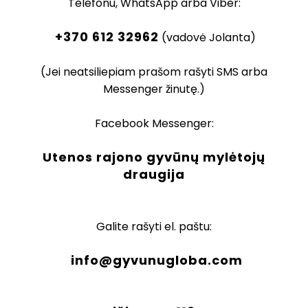
Telefonu, WhatsApp arba Viber:
+370 612 32962
(vadovė Jolanta)
(Jei neatsiliepiam prašom rašyti SMS arba
Messenger žinutę.)
Facebook Messenger:
Utenos rajono gyvūnų mylėtojų
draugija
Galite rašyti el. paštu:
info@gyvunugloba.com