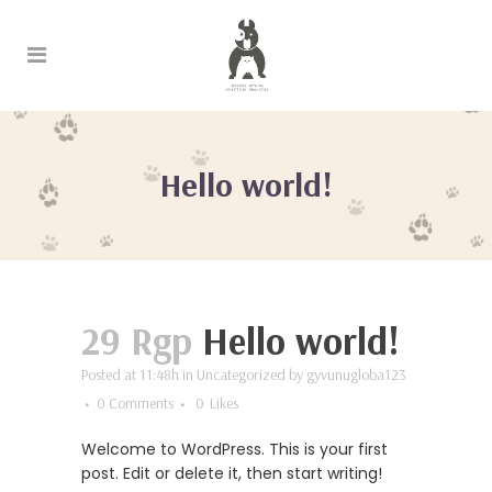
Hello world!
29 Rgp
Hello world!
Posted at 11:48h
in
Uncategorized
by
gyvunugloba123
0 Comments
0
Likes
Welcome to WordPress. This is your first
post. Edit or delete it, then start writing!