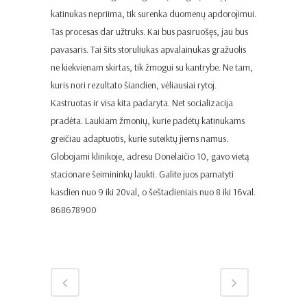
katinukas nepriima, tik surenka duomenų apdorojimui.
Tas procesas dar užtruks. Kai bus pasiruošęs, jau bus
pavasaris. Tai šits storuliukas apvalainukas gražuolis
ne kiekvienam skirtas, tik žmogui su kantrybe. Ne tam,
kuris nori rezultato šiandien, vėliausiai rytoj.
Kastruotas ir visa kita padaryta. Net socializacija
pradėta. Laukiam žmonių, kurie padėtų katinukams
greičiau adaptuotis, kurie suteiktų jiems namus.
Globojami klinikoje, adresu Donelaičio 10, gavo vietą
stacionare šeimininkų laukti. Galite juos pamatyti
kasdien nuo 9 iki 20val, o šeštadieniais nuo 8 iki 16val.
868678900