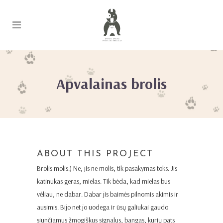
Apvalainas brolis
ABOUT THIS PROJECT
Brolis molis:) Ne, jis ne molis, tik pasakymas toks. Jis
katinukas geras, mielas. Tik bėda, kad mielas bus
vėliau, ne dabar. Dabar jis baimės pilnomis akimis ir
ausimis. Bijo net jo uodega ir ūsų galiukai gaudo
siunčiamus žmogiškus signalus, bangas, kurių pats