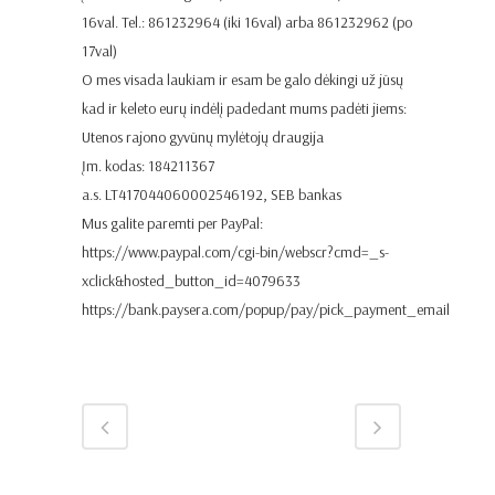
16val. Tel.: 861232964 (iki 16val) arba 861232962 (po
17val)
O mes visada laukiam ir esam be galo dėkingi už jūsų
kad ir keleto eurų indėlį padedant mums padėti jiems:
Utenos rajono gyvūnų mylėtojų draugija
Įm. kodas: 184211367
a.s. LT417044060002546192, SEB bankas
Mus galite paremti per PayPal:
https://www.paypal.com/cgi-bin/webscr?cmd=_s-
xclick&hosted_button_id=4079633
https://bank.paysera.com/popup/pay/pick_payment_email