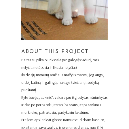
ABOUT THIS PROJECT
Baltas su pilka plunksnele per galvytės vidurį, tarsi
netyčia nutūpusia ir likusia netyčia:)
Iki dviejų mėnesių amžiaus mažylis matosi, jog augs į
didelį katiną ir galingą, naktyje šviečiantį, sodybą
puošiantį.
Ryte buvęs „laukinis”, vakare jau išglostytas, išniurkytas
ir dar po poros tokių terapijos seansų taps rankiniu
murkliuku, patrakusiu, padykusiu lakstūnu.
Prašom apsilankyti globos namuose, dirbam kasdien,
įskaitant ir savaitgalius, ir šventines dienas, nuo 8 iki