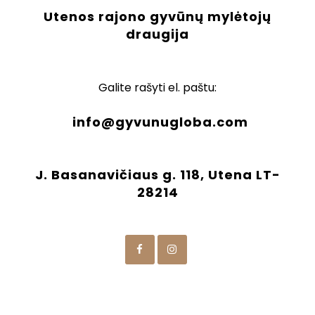
Utenos rajono gyvūnų mylėtojų
draugija
Galite rašyti el. paštu:
info@gyvunugloba.com
J. Basanavičiaus g. 118, Utena LT-
28214