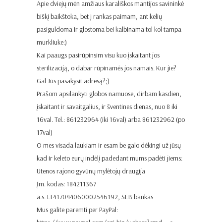
Apie dviejų mėn amžiaus karališkos mantijos savininkė
biškį baikštoka, bet į rankas paimam, ant kelių
pasiguldoma ir glostoma bei kalbinama tol kol tampa
murkliuke:)
Kai paaugs pasirūpinsim visu kuo įskaitant jos
sterilizaciją, o dabar rūpinamės jos namais. Kur jie?
Gal Jūs pasakysit adresą?;)
Prašom apsilankyti globos namuose, dirbam kasdien,
įskaitant ir savaitgalius, ir šventines dienas, nuo 8 iki
16val. Tel.: 861232964 (iki 16val) arba 861232962 (po
17val)
O mes visada laukiam ir esam be galo dėkingi už jūsų
kad ir keleto eurų indėlį padedant mums padėti jiems:
Utenos rajono gyvūnų mylėtojų draugija
Įm. kodas: 184211367
a.s. LT417044060002546192, SEB bankas
Mus galite paremti per PayPal: