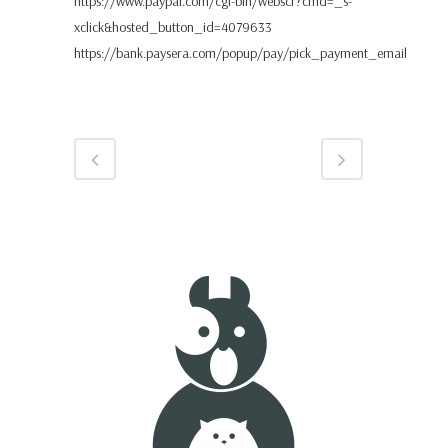
https://www.paypal.com/cgi-bin/webscr?cmd=_s-
xclick&hosted_button_id=4079633
https://bank.paysera.com/popup/pay/pick_payment_email