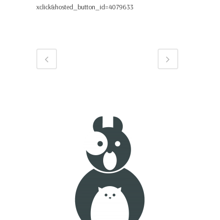
xclick&hosted_button_id=4079633