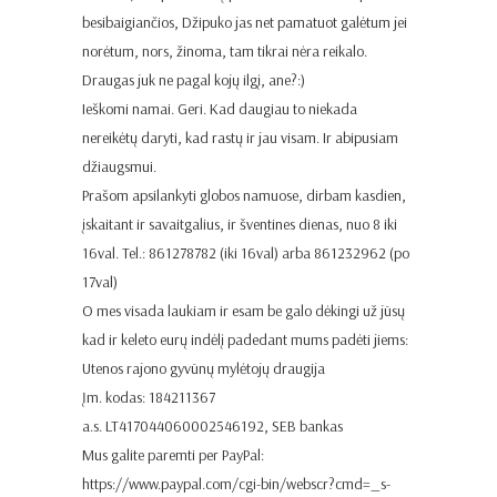
besibaigiančios, Džipuko jas net pamatuot galėtum jei
norėtum, nors, žinoma, tam tikrai nėra reikalo.
Draugas juk ne pagal kojų ilgį, ane?:)
Ieškomi namai. Geri. Kad daugiau to niekada
nereikėtų daryti, kad rastų ir jau visam. Ir abipusiam
džiaugsmui.
Prašom apsilankyti globos namuose, dirbam kasdien,
įskaitant ir savaitgalius, ir šventines dienas, nuo 8 iki
16val. Tel.: 861278782 (iki 16val) arba 861232962 (po
17val)
O mes visada laukiam ir esam be galo dėkingi už jūsų
kad ir keleto eurų indėlį padedant mums padėti jiems:
Utenos rajono gyvūnų mylėtojų draugija
Įm. kodas: 184211367
a.s. LT417044060002546192, SEB bankas
Mus galite paremti per PayPal:
https://www.paypal.com/cgi-bin/webscr?cmd=_s-