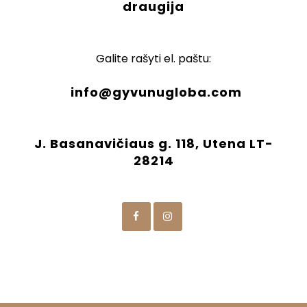
draugija
Galite rašyti el. paštu:
info@gyvunugloba.com
J. Basanavičiaus g. 118, Utena LT-
28214