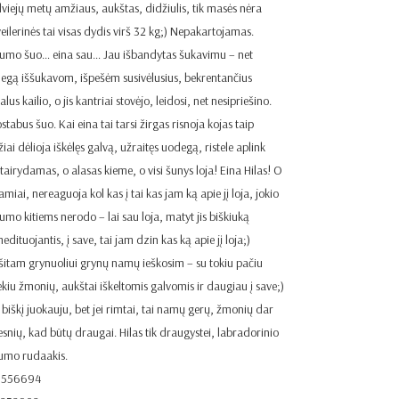
 dviejų metų amžiaus, aukštas, didžiulis, tik masės nėra
veilerinės tai visas dydis virš 32 kg;) Nepakartojamas.
umo šuo… eina sau… Jau išbandytas šukavimu – net
egą iššukavom, išpešėm susivėlusius, bekrentančius
lus kailio, o jis kantriai stovėjo, leidosi, net nesipriešino.
tabus šuo. Kai eina tai tarsi žirgas risnoja kojas taip
iai dėlioja iškėlęs galvą, užraitęs uodegą, ristele aplink
itairydamas, o alasas kieme, o visi šunys loja! Eina Hilas! O
ramiai, nereaguoja kol kas į tai kas jam ką apie jį loja, jokio
tumo kitiems nerodo – lai sau loja, matyt jis biškiuką
dituojantis, į save, tai jam dzin kas ką apie jį loja;)
 šitam grynuoliui grynų namų ieškosim – su tokiu pačiu
ėkiu žmonių, aukštai iškeltomis galvomis ir daugiau į save;)
 biškį juokauju, bet jei rimtai, tai namų gerų, žmonių dar
esnių, kad būtų draugai. Hilas tik draugystei, labradorinio
umo rudaakis.
5556694