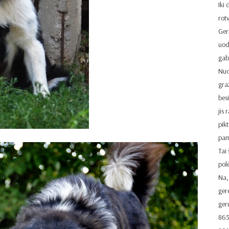
Iki
rot
Ger
uod
gaba
Nuos
graž
bes
jis 
pik
pame
Tai
pol
Na,
ger
ger
86