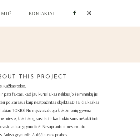
EMTI?
KONTAKTAI
BOUT THIS PROJECT
as. Kažkas tokio.
ir pats faktas, kad jau kuris laikas nelikus jo šeimininkų jis
tėsi po Zarasus kaip neatpažintas objektas:D Tai čia kažkas
 labiau TOKIO! Nu neįsivaizduoju kiek žmonių gyvena
e mieste, kiek teko jį susitikti ir kad tokio šuns nešokti imti
p rasto aukso grynuolio?! Nesuprantu ir nesuprasiu.
as. Aukso grynuolis. Aukščiausios prabos.