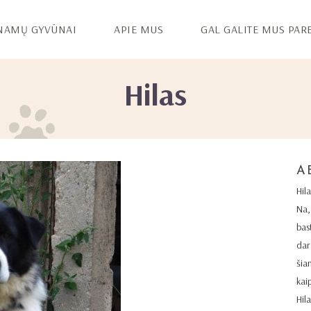
NAMŲ GYVŪNAI
APIE MUS
GAL GALITE MUS PAR
Hilas
A
Hil
Na, 
bas
dar
šiam
kai
Hil