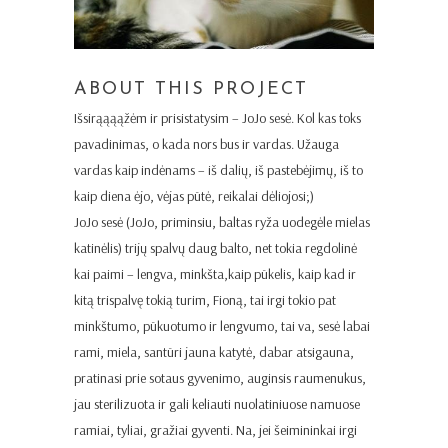
ABOUT THIS PROJECT
Išsirąąąąžėm
ir prisistatysim – JoJo sesė. Kol kas toks
pavadinimas, o kada nors bus ir vardas. Užauga
vardas kaip indėnams – iš dalių, iš pastebėjimų, iš to
kaip diena ėjo, vėjas pūtė, reikalai dėliojosi;)
JoJo sesė (JoJo, priminsiu, baltas ryža uodegėle mielas
katinėlis) trijų spalvų daug balto, net tokia regdolinė
kai paimi – lengva, minkšta,kaip pūkelis, kaip kad ir
kitą trispalvę tokią turim, Fioną, tai irgi tokio pat
minkštumo, pūkuotumo ir lengvumo, tai va, sesė labai
rami, miela, santūri jauna katytė, dabar atsigauna,
pratinasi prie sotaus gyvenimo, auginsis raumenukus,
jau sterilizuota ir gali keliauti nuolatiniuose namuose
ramiai, tyliai, gražiai gyventi. Na, jei šeimininkai irgi