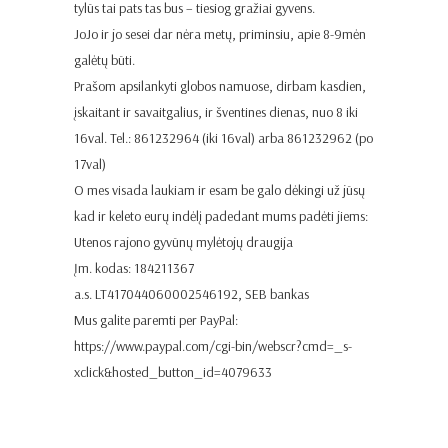
tylūs tai pats tas bus – tiesiog gražiai gyvens.
JoJo ir jo sesei dar nėra metų, priminsiu, apie 8-9mėn
galėtų būti.
Prašom apsilankyti globos namuose, dirbam kasdien,
įskaitant ir savaitgalius, ir šventines dienas, nuo 8 iki
16val. Tel.: 861232964 (iki 16val) arba 861232962 (po
17val)
O mes visada laukiam ir esam be galo dėkingi už jūsų
kad ir keleto eurų indėlį padedant mums padėti jiems:
Utenos rajono gyvūnų mylėtojų draugija
Įm. kodas: 184211367
a.s. LT417044060002546192, SEB bankas
Mus galite paremti per PayPal:
https://www.paypal.com/cgi-bin/webscr?cmd=_s-
xclick&hosted_button_id=4079633