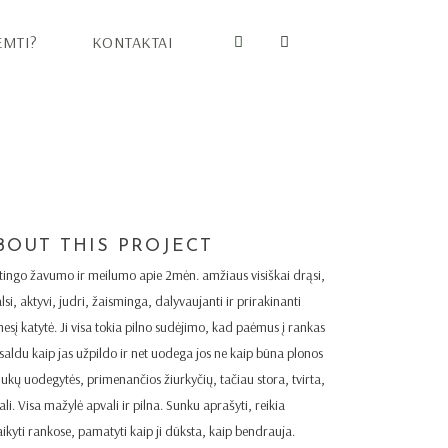
EMTI?
KONTAKTAI
BOUT THIS PROJECT
tingo žavumo ir meilumo apie 2mėn. amžiaus visiškai drąsi,
lsi, aktyvi, judri, žaisminga, dalyvaujanti ir prirakinanti
esį katytė. Ji visa tokia pilno sudėjimo, kad paėmus į rankas
 saldu kaip jas užpildo ir net uodega jos ne kaip būna plonos
iukų uodegytės, primenančios žiurkyčių, tačiau stora, tvirta,
li. Visa mažylė apvali ir pilna. Sunku aprašyti, reikia
aikyti rankose, pamatyti kaip ji dūksta, kaip bendrauja.