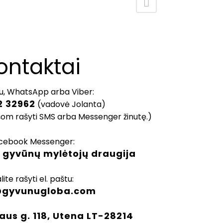
ontaktai
u, WhatsApp arba Viber:
2 32962
(vadovė Jolanta)
šom rašyti SMS arba Messenger žinutę.)
cebook Messenger:
 gyvūnų mylėtojų draugija
lite rašyti el. paštu:
@gyvunugloba.com
aus g. 118, Utena LT-28214