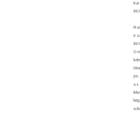
Kai
86
Pra
ir s
86
O m
kel
Ute
Įm.
a.s
Mus
htt
xcl