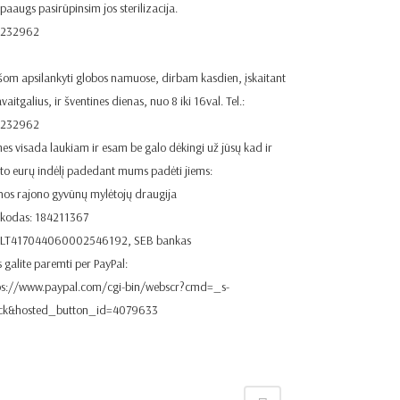
 paaugs pasirūpinsim jos sterilizacija.
1232962
šom apsilankyti globos namuose, dirbam kasdien, įskaitant
avaitgalius, ir šventines dienas, nuo 8 iki 16val. Tel.:
1232962
es visada laukiam ir esam be galo dėkingi už jūsų kad ir
eto eurų indėlį padedant mums padėti jiems:
nos rajono gyvūnų mylėtojų draugija
 kodas: 184211367
. LT417044060002546192, SEB bankas
 galite paremti per PayPal:
ps://www.paypal.com/cgi-bin/webscr?cmd=_s-
ick&hosted_button_id=4079633