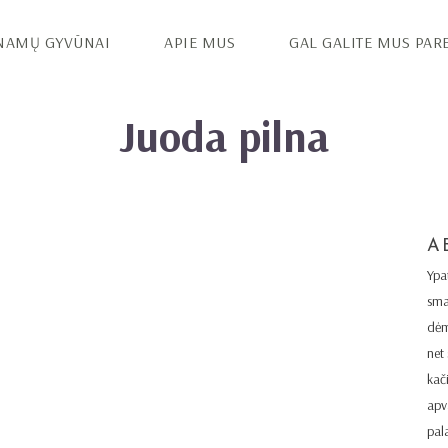
NAMŲ GYVŪNAI
APIE MUS
GAL GALITE MUS PAR
Juoda pilna
A
Ypa
sma
dėm
net
kač
apva
pal