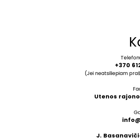
K
Telefon
+370 61
(Jei neatsiliepiam pra
Fa
Utenos rajono
Ga
info
J. Basanaviči