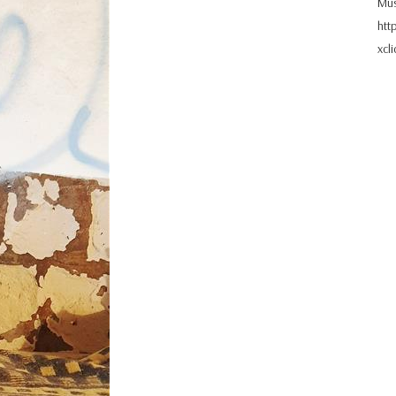
Mus
htt
xcl