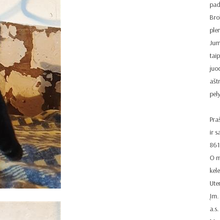
pad
Bro
ple
Jum
taip
juo
ašt
pel
Pra
ir s
861
O m
kel
Ute
Įm.
a.s