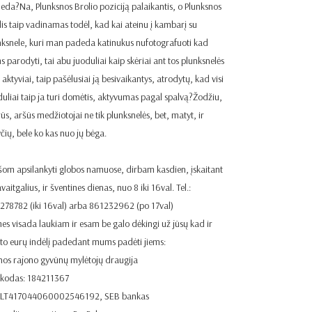
eda?Na, Plunksnos Brolio poziciją palaikantis, o Plunksnos
lis taip vadinamas todėl, kad kai ateinu į kambarį su
nksnele, kuri man padeda katinukus nufotografuoti kad
s parodyti, tai abu juoduliai kaip skėriai ant tos plunksnelės
 aktyviai, taip pašėlusiai ją besivaikantys, atrodytų, kad visi
duliai taip ja turi domėtis, aktyvumas pagal spalvą?Žodžiu,
rūs, aršūs medžiotojai ne tik plunksnelės, bet, matyt, ir
yčių, bele ko kas nuo jų bėga.
šom apsilankyti globos namuose, dirbam kasdien, įskaitant
avaitgalius, ir šventines dienas, nuo 8 iki 16val. Tel.:
278782 (iki 16val) arba 861232962 (po 17val)
es visada laukiam ir esam be galo dėkingi už jūsų kad ir
eto eurų indėlį padedant mums padėti jiems:
nos rajono gyvūnų mylėtojų draugija
 kodas: 184211367
. LT417044060002546192, SEB bankas