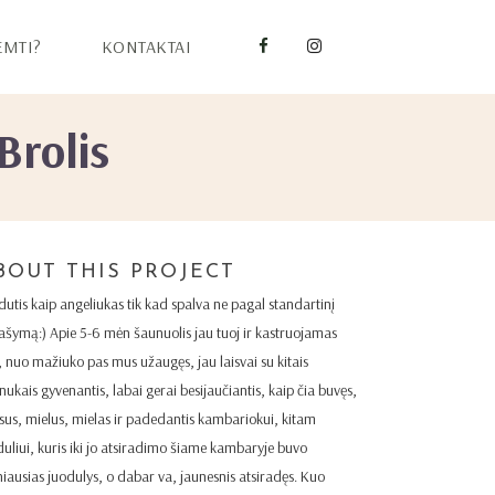
EMTI?
KONTAKTAI
Brolis
BOUT THIS PROJECT
dutis kaip angeliukas tik kad spalva ne pagal standartinį
ašymą:) Apie 5-6 mėn šaunuolis jau tuoj ir kastruojamas
, nuo mažiuko pas mus užaugęs, jau laisvai su kitais
inukais gyvenantis, labai gerai besijaučiantis, kaip čia buvęs,
sus, mielus, mielas ir padedantis kambariokui, kitam
duliui, kuris iki jo atsiradimo šiame kambaryje buvo
niausias juodulys, o dabar va, jaunesnis atsiradęs. Kuo