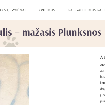
NAMŲ GYVŪNAI
APIE MUS
GAL GALITE MUS PAR
lis – mažasis Plunksnos 
A
Juo
apr
bus
kat
drą
juo
jau