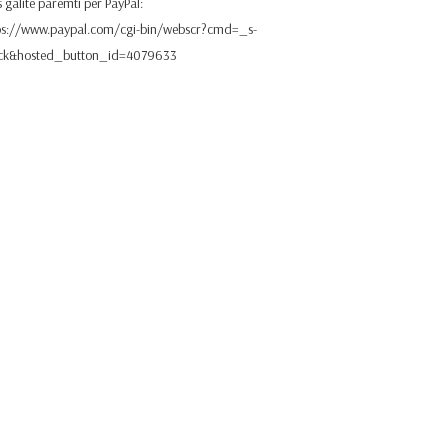
 galite paremti per PayPal:
ps://www.paypal.com/cgi-bin/webscr?cmd=_s-
ick&hosted_button_id=4079633