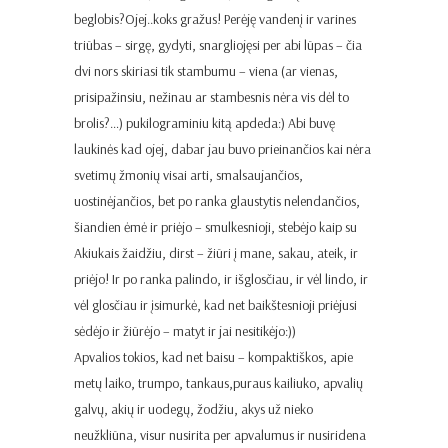
beglobis?Ojej..koks gražus! Perėję vandenį ir varines
triūbas – sirgę, gydyti, snargliojęsi per abi lūpas – čia
dvi nors skiriasi tik stambumu – viena (ar vienas,
prisipažinsiu, nežinau ar stambesnis nėra vis dėl to
brolis?…) pukilograminiu kitą apdeda:) Abi buvę
laukinės kad ojej, dabar jau buvo prieinančios kai nėra
svetimų žmonių visai arti, smalsaujančios,
uostinėjančios, bet po ranka glaustytis nelendančios,
šiandien ėmė ir priėjo – smulkesnioji, stebėjo kaip su
Akiukais žaidžiu, dirst – žiūri į mane, sakau, ateik, ir
priėjo! Ir po ranka palindo, ir išglosčiau, ir vėl lindo, ir
vėl glosčiau ir įsimurkė, kad net baikštesnioji priėjusi
sėdėjo ir žiūrėjo – matyt ir jai nesitikėjo:))
Apvalios tokios, kad net baisu – kompaktiškos, apie
metų laiko, trumpo, tankaus,puraus kailiuko, apvalių
galvų, akių ir uodegų, žodžiu, akys už nieko
neužkliūna, visur nusirita per apvalumus ir nusiridena