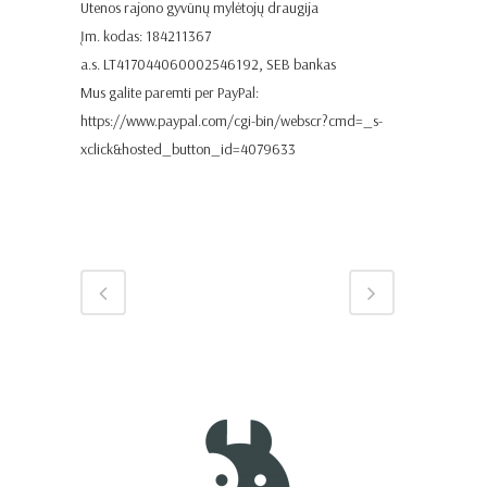
Utenos rajono gyvūnų mylėtojų draugija
Įm. kodas: 184211367
a.s. LT417044060002546192, SEB bankas
Mus galite paremti per PayPal:
https://www.paypal.com/cgi-bin/webscr?cmd=_s-
xclick&hosted_button_id=4079633