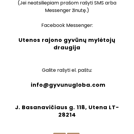
(Jei neatsiliepiam prašom rašyti SMS arba
Messenger žinutę.)
Facebook Messenger:
Utenos rajono gyvūnų mylėtojų
draugija
Galite rašyti el. paštu:
info@gyvunugloba.com
J. Basanavičiaus g. 118, Utena LT-
28214