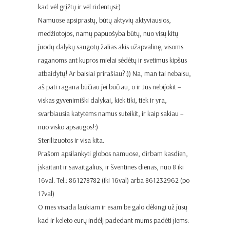
kad vėl grįžtų ir vėl ridentųsi:)
Namuose apsiprastų, būtų aktyvių aktyviausios,
medžiotojos, namų papuošyba būtų, nuo visų kitų
juodų dalykų saugotų žalias akis užapvalinę, visoms
raganoms ant kupros mielai sėdėtų ir svetimus kipšus
atbaidytų! Ar baisiai prirašiau?:)) Na, man tai nebaisu,
aš pati ragana būčiau jei būčiau, o ir Jūs nebijokit –
viskas gyvenimiški dalykai, kiek tiki, tiek ir yra,
svarbiausia katytėms namus suteikit, ir kaip sakiau –
nuo visko apsaugos!:)
Sterilizuotos ir visa kita.
Prašom apsilankyti globos namuose, dirbam kasdien,
įskaitant ir savaitgalius, ir šventines dienas, nuo 8 iki
16val. Tel.: 861278782 (iki 16val) arba 861232962 (po
17val)
O mes visada laukiam ir esam be galo dėkingi už jūsų
kad ir keleto eurų indėlį padedant mums padėti jiems: